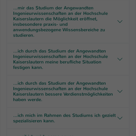
Einstellungen. Unter anderem eine zufällig
…mir das Studium der Angewandten
generierte ID, für die historische
Zweck
Ingenieurwissenschaften an der Hochschule
Speicherung Ihrer vorgenommen
Kaiserslautern die Möglichkeit eröffnet,
Einstellungen, falls der Webseiten-
insbesondere praxis- und
Betreiber dies eingestellt hat.
anwendungsbezogene Wissensbereiche zu
studieren.
Name
fe_typo_user / PHPSESSID
…ich durch das Studium der Angewandten
Ingenieurwissenschaften an der Hochschule
Anbieter
TYPO3
Kaiserslautern meine berufliche Situation
festigen kann.
Laufzeit
1 Woche
…ich durch das Studium der Angewandten
Dieses Cookie ist ein Standard-Session-
Ingenieurwissenschaften an der Hochschule
Cookie von TYPO3. Es speichert im Fall
Kaiserslautern bessere Verdienstmöglichkeiten
haben werde.
eines Intranet-Logins die Session-ID. So
Zweck
kann der eingeloggte Benutzer
wiedererkannt werden und es wird ihm
…ich mich im Rahmen des Studiums ich gezielt
Zugang zu geschützten Bereichen
spezialisieren kann.
gewährt.