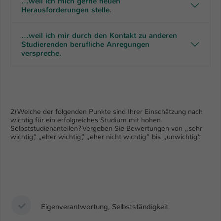
…weil ich mich gerne neuen
Herausforderungen stelle.
Name
be_typo_user
…weil ich mir durch den Kontakt zu anderen
Anbieter
TYPO3
Studierenden berufliche Anregungen
verspreche.
Laufzeit
1 Tag
Dieser Cookie teilt der Webseite mit, ob
ein Besucher im Typo3-Backend
Zweck
angemeldet ist und Rechte besitzt diese
2) Welche der folgenden Punkte sind Ihrer Einschätzung nach
zu verwalten.
wichtig für ein erfolgreiches Studium mit hohen
Selbststudienanteilen? Vergeben Sie Bewertungen von „sehr
wichtig“, „eher wichtig“, „eher nicht wichtig“ bis „unwichtig“.
Eigenverantwortung, Selbstständigkeit