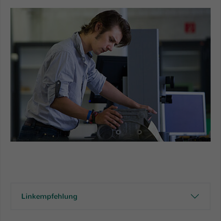
Einstellungen. Unter anderem eine zufällig
generierte ID, für die historische
Zweck
Speicherung Ihrer vorgenommen
Einstellungen, falls der Webseiten-
Betreiber dies eingestellt hat.
Name
fe_typo_user / PHPSESSID
Anbieter
TYPO3
Laufzeit
1 Woche
Dieses Cookie ist ein Standard-Session-
Studierender an einer Maschine aus dem Fachbereich AING
Cookie von TYPO3. Es speichert im Fall
eines Intranet-Logins die Session-ID. So
Zweck
kann der eingeloggte Benutzer
wiedererkannt werden und es wird ihm
Zugang zu geschützten Bereichen
Linkempfehlung
gewährt.