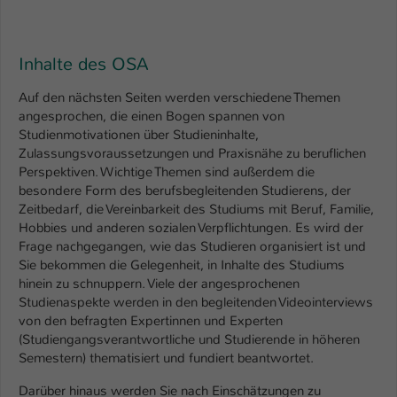
Name
be_typo_user
Inhalte des OSA
Anbieter
TYPO3
Auf den nächsten Seiten werden verschiedene Themen
Laufzeit
1 Tag
angesprochen, die einen Bogen spannen von
Studienmotivationen über Studieninhalte,
Dieser Cookie teilt der Webseite mit, ob
Zulassungsvoraussetzungen und Praxisnähe zu beruflichen
ein Besucher im Typo3-Backend
Perspektiven. Wichtige Themen sind außerdem die
Zweck
angemeldet ist und Rechte besitzt diese
besondere Form des berufsbegleitenden Studierens, der
zu verwalten.
Zeitbedarf, die Vereinbarkeit des Studiums mit Beruf, Familie,
Hobbies und anderen sozialen Verpflichtungen. Es wird der
Frage nachgegangen, wie das Studieren organisiert ist und
Sie bekommen die Gelegenheit, in Inhalte des Studiums
hinein zu schnuppern. Viele der angesprochenen
Studienaspekte werden in den begleitenden Videointerviews
von den befragten Expertinnen und Experten
(Studiengangsverantwortliche und Studierende in höheren
Semestern) thematisiert und fundiert beantwortet.
Darüber hinaus werden Sie nach Einschätzungen zu