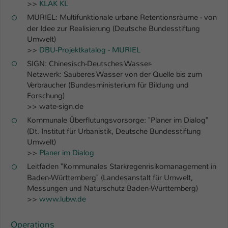
>>
KLAK KL
MURIEL: Multifunktionale urbane Retentionsräume - von
Name
be_typo_user
der Idee zur Realisierung (Deutsche Bundesstiftung
Umwelt)
Anbieter
TYPO3
>>
DBU-Projektkatalog - MURIEL
Laufzeit
1 Tag
SIGN: Chinesisch-Deutsches Wasser-
Netzwerk: Sauberes Wasser von der Quelle bis zum
Dieser Cookie teilt der Webseite mit, ob
Verbraucher (Bundesministerium für Bildung und
ein Besucher im Typo3-Backend
Forschung)
Zweck
angemeldet ist und Rechte besitzt diese
>> wate-sign.de
zu verwalten.
Kommunale Überflutungsvorsorge: "Planer im Dialog"
(Dt. Institut für Urbanistik, Deutsche Bundesstiftung
Umwelt)
>>
Planer im Dialog
Leitfaden "Kommunales Starkregenrisikomanagement in
Baden-Württemberg" (Landesanstalt für Umwelt,
Messungen und Naturschutz Baden-Württemberg)
>>
www.lubw.de
Operations