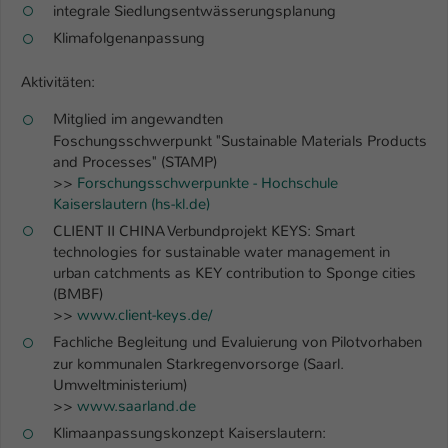
Einstellungen. Unter anderem eine zufällig
integrale Siedlungsentwässerungsplanung
generierte ID, für die historische
Klimafolgenanpassung
Zweck
Speicherung Ihrer vorgenommen
Einstellungen, falls der Webseiten-
Aktivitäten:
Betreiber dies eingestellt hat.
Mitglied im angewandten
Foschungsschwerpunkt "Sustainable Materials Products
Name
fe_typo_user / PHPSESSID
and Processes" (STAMP)
>>
Forschungsschwerpunkte - Hochschule
Anbieter
TYPO3
Kaiserslautern (hs-kl.de)
CLIENT II CHINA Verbundprojekt KEYS: Smart
Laufzeit
1 Woche
technologies for sustainable water management in
urban catchments as KEY contribution to Sponge cities
Dieses Cookie ist ein Standard-Session-
(BMBF)
Cookie von TYPO3. Es speichert im Fall
>>
www.client-keys.de/
eines Intranet-Logins die Session-ID. So
Fachliche Begleitung und Evaluierung von Pilotvorhaben
Zweck
kann der eingeloggte Benutzer
zur kommunalen Starkregenvorsorge (Saarl.
wiedererkannt werden und es wird ihm
Umweltministerium)
Zugang zu geschützten Bereichen
>>
www.saarland.de
gewährt.
Klimaanpassungskonzept Kaiserslautern: