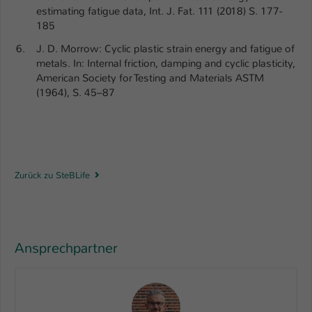
Einstellungen. Unter anderem eine zufällig
estimating fatigue data, Int. J. Fat. 111 (2018) S. 177-
generierte ID, für die historische
185
Zweck
Speicherung Ihrer vorgenommen
J. D. Morrow: Cyclic plastic strain energy and fatigue of
Einstellungen, falls der Webseiten-
metals. In: Internal friction, damping and cyclic plasticity,
Betreiber dies eingestellt hat.
American Society for Testing and Materials ASTM
(1964), S. 45–87
Name
fe_typo_user / PHPSESSID
Anbieter
TYPO3
Laufzeit
1 Woche
Zurück zu SteBLife
Dieses Cookie ist ein Standard-Session-
Cookie von TYPO3. Es speichert im Fall
eines Intranet-Logins die Session-ID. So
Zweck
kann der eingeloggte Benutzer
Ansprechpartner
wiedererkannt werden und es wird ihm
Zugang zu geschützten Bereichen
gewährt.