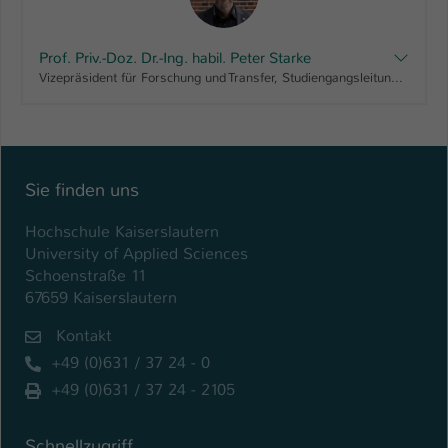
Name
be_typo_user
Prof. Priv.-Doz. Dr.-Ing. habil. Peter Starke
Anbieter
TYPO3
Vizepräsident für Forschung und Transfer, Studiengangsleitung "Maschinenbau, Bachelor", Fachbereichsrat AING
Laufzeit
1 Tag
Dieser Cookie teilt der Webseite mit, ob
ein Besucher im Typo3-Backend
Sie finden uns
Zweck
angemeldet ist und Rechte besitzt diese
zu verwalten.
Hochschule Kaiserslautern
University of Applied Sciences
Schoenstraße 11
67659 Kaiserslautern
Kontakt
+49 (0)631 / 37 24 - 0
+49 (0)631 / 37 24 - 2105
Schnellzugriff