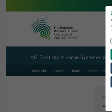
Zum Hauptinhalt springen
Hochschule Kaiserslautern
Sie sind hier:
Angewandte Ingenieurwissenschaften
Forschung
AG Elektrotechnische Systeme der 
Übersicht
Lehre
Team
Forschung
13.11.
AG E