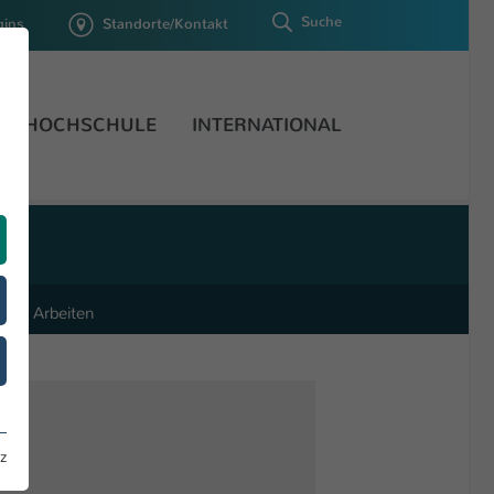
Suche
gins
Standorte/Kontakt
HOCHSCHULE
INTERNATIONAL
sche Arbeiten
z