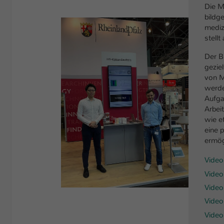
Die M
bildg
Show larger version
mediz
stell
Der B
gezie
von M
werde
Aufga
Arbei
wie e
eine 
ermög
Video
Video
Video
Video 
Video