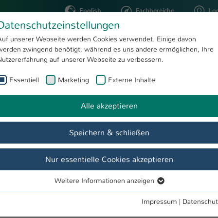
English
Fachbereiche
Lo
Datenschutzeinstellungen
Auf unserer Webseite werden Cookies verwendet. Einige davon
werden zwingend benötigt, während es uns andere ermöglichen, Ihre
STUDIUM
FORSCHUNG
Nutzererfahrung auf unserer Webseite zu verbessern.
Essentiell
Marketing
Externe Inhalte
November 2023
AG Elektrotechnische Systeme der Mechatronik
Weitere News
News 2023
Alle akzeptieren
Mechatronik
Speichern & schließen
Ausstattung/Dienstleistungen
Veröffentlichungen
Studenti
Nur essentielle Cookies akzeptieren
Weitere Informationen anzeigen
Essentiell
2023
Essentielle Cookies werden für grundlegende Funktionen der
Impressum
|
Datenschut
SM als Aussteller auf der MEDICA 2023
Webseite benötigt. Dadurch ist gewährleistet, dass die Webseite