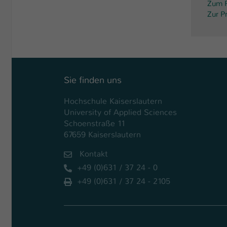
Zum P
Zur P
Sie finden uns
Hochschule Kaiserslautern
University of Applied Sciences
Schoenstraße 11
67659 Kaiserslautern
Kontakt
+49 (0)631 / 37 24 - 0
+49 (0)631 / 37 24 - 2105