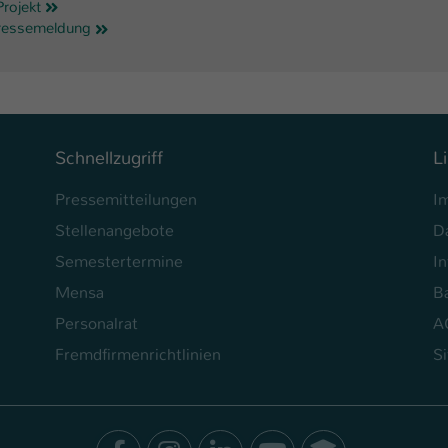
rojekt
Ihrer vorgenommen Einstellungen, falls der
ressemeldung
Webseiten-Betreiber dies eingestellt hat.
Name
fe_typo_user / PHPSESSID
Anbieter
TYPO3
Schnellzugriff
L
Laufzeit
1 Woche
Pressemitteilungen
I
Dieses Cookie ist ein Standard-Session-Cookie
Stellenangebote
D
von TYPO3. Es speichert im Fall eines Intranet-
Semestertermine
In
Zweck
Logins die Session-ID. So kann der eingeloggte
Benutzer wiedererkannt werden und es wird
Mensa
Ba
ihm Zugang zu geschützten Bereichen gewährt.
Personalrat
A
Fremdfirmenrichtlinien
S
Name
be_typo_user
Anbieter
TYPO3