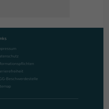
inks
mpressum
atenschutz
formationspflichten
rrierefreiheit
GG-Beschwerdestelle
itemap