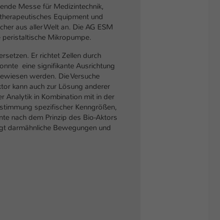
rende Messe für Medizintechnik,
iotherapeutisches Equipment und
ucher aus aller Welt an. Die AG ESM
e peristaltische Mikropumpe.
setzen. Er richtet Zellen durch
onnte eine signifikante Ausrichtung
gewiesen werden. Die Versuche
Aktor kann auch zur Lösung anderer
r Analytik in Kombination mit in der
Bestimmung spezifischer Kenngrößen,
te nach dem Prinzip des Bio-Aktors
zeugt darmähnliche Bewegungen und