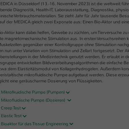
einwandfrei funktioniert.
EDICA in Düsseldorf (13.-16. November 2023) ist die weltweit füh
ebende Diagnostik, Health-IT, Laborausstattung, Diagnostika, phys
Name
Cookie-Informationen anzeigen
cookie_optin
inische Verbrauchsmaterialien. Sie zieht Jahr für Jahr tausende Bes
t auf der MEDICA gleich zwei Exponate aus: Einen Bio-Aktor und ein
Anbieter
TYPO3
Marketing
io-Aktor kann dabei helfen, Gewebe zu züchten, um Tierversuche zu er
Diese Cookies werden verwendet um das Nutzungsverhalten der
Laufzeit
1 Jahr
lte magnetomechanische Stimulation aus. In ersten Versuchsreihen k
Besucher auf der Website nachzuverfolgen. Die erhobenen Daten
uskelzellen gegenüber einer Kontrollgruppe ohne Stimulation nach
werden anonymisiert und ausschließlich für interne Zwecke
Dieses Cookie wird verwendet, um Ihre Cookie-
n nun unter Variation von Stimulation und Zellart fortgesetzt. Der 
Zweck
verwendet.
Einstellungen für diese Website zu speichern.
benstellungen in der Medizintechnik genutzt werden. Er erlaubt in de
tsgruppe entwickelten Bildverarbeitungsalgorithmen die einfache 
Name
Cookie-Informationen anzeigen
_pk_*.*
twa dem Elastizitätsmodul von Kollagenhydrogelen. Außerdem konn
Name
peristaltische mikrofluidische Pumpe aufgebaut werden. Diese er
SgCookieOptin.lastPreferences
Anbieter
Hochschule Kaiserslautern
licht eine geräuscharme Dosierung von Flüssigkeiten.
Externe Inhalte
Anbieter
TYPO3
Wir verwenden auf unserer Website externe Inhalte (Youtube,
Laufzeit
7 Tage
 Mikrofkuidische Pumpe (Pumpen)
Vimeo, Issuu), um Ihnen zusätzliche Informationen anzubieten.
Laufzeit
1 Jahr
 Mikrofluidische Pumpe (Dosieren)
Cookie von Matomo für Website-Analysen.
 Creep Test
Zweck
Erzeugt statistische Daten darüber, wie der
Dieser Wert speichert Ihre Consent-
Elastic Test
Besucher die Website nutzt.
Einstellungen. Unter anderem eine zufällig
 Bioaktor für das Tissue Engineering
Zweck
generierte ID, für die historische Speicherung