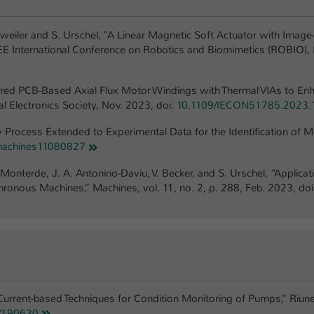
Laufzeit
1 Tag
lsweiler and S. Urschel, "A Linear Magnetic Soft Actuator with Imag
Dieser Cookie teilt der Webseite mit, ob ein
EEE International Conference on Robotics and Biomimetics (ROBIO), K
Zweck
Besucher im Typo3-Backend angemeldet ist und
Rechte besitzt diese zu verwalten.
ayered PCB-Based Axial Flux Motor Windings with Thermal VIAs to Enh
l Electronics Society, Nov. 2023, doi:
10.1109/IECON51785.2023.
 Process Extended to Experimental Data for the Identification of M
machines11080827
t-Monterde, J. A. Antonino-Daviu, V. Becker, and S. Urschel, “Applicat
nous Machines,” Machines, vol. 11, no. 2, p. 288, Feb. 2023, doi
 “Current-based Techniques for Condition Monitoring of Pumps,” Riun
1/190630
.