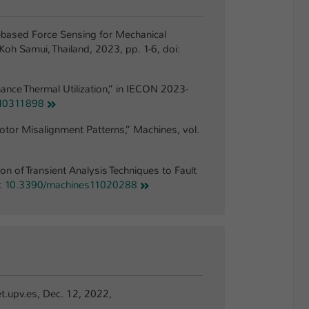
e-based Force Sensing for Mechanical
oh Samui, Thailand, 2023, pp. 1-6, doi:
ance Thermal Utilization,” in IECON 2023-
10311898
otor Misalignment Patterns,” Machines, vol.
ion of Transient Analysis Techniques to Fault
:
10.3390/machines11020288
et.upv.es, Dec. 12, 2022,