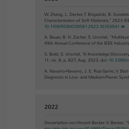
W. Zhang, L. Decker, T. Brigadski, B. Gunde
Characterization of Soft Materials," 2023 I
10.1109/ROBIO58561.2023.10355041
A. Bauer, B. H. Zacher, S. Urschel, “Multil
49th Annual Conference of the IEEE Industria
S. Bold, S. Urschel, “A Knowledge Discovery
11, no. 8, p. 827, Aug. 2023, doi:
10.3390/
A. Navarro-Navarro, J. E. Ruiz-Sarrio, V. Bio
Diagnosis in Low- and Medium-Power Synchro
2022
Dissertation von Vincent Becker: V. Becker,
doi:
http://dx.doi.org/10.4995/Thesis/1025