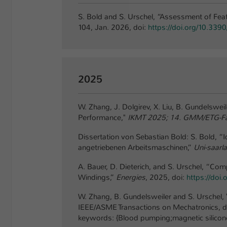
S. Bold and S. Urschel, “Assessment of Fea
104, Jan. 2026, doi:
https://doi.org/10.33
2025
W. Zhang, J. Dolgirev, X. Liu, B. Gundelswe
Performance,"
IKMT 2025; 14. GMM/ETG-F
Dissertation von Sebastian Bold: S. Bold, “
angetriebenen Arbeitsmaschinen,”
Uni-saarl
A. Bauer, D. Dieterich, and S. Urschel, “Com
Windings,”
Energies
, 2025, doi:
https://doi
W. Zhang, B. Gundelsweiler and S. Urschel, 
IEEE/ASME Transactions on Mechatronics, d
keywords: {Blood pumping;magnetic silicone