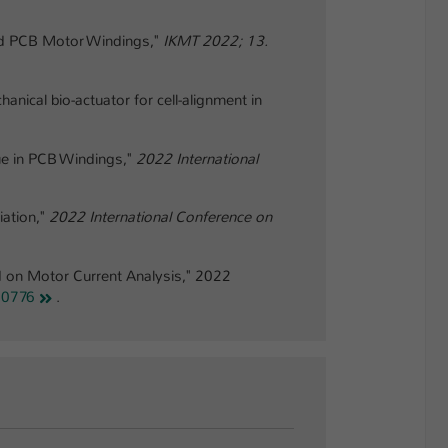
Fed PCB Motor Windings,"
IKMT 2022; 13.
nical bio-actuator for cell-alignment in
que in PCB Windings,"
2022 International
iation,"
2022 International Conference on
d on Motor Current Analysis," 2022
10776
.