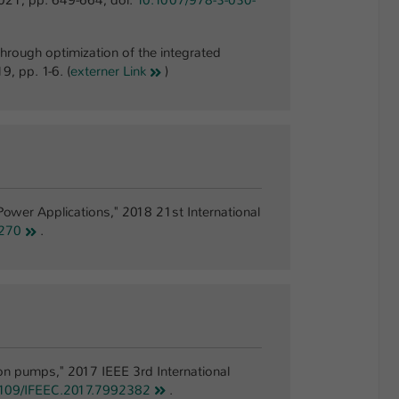
2021, pp. 649-664, doi:
10.1007/978-3-030-
through optimization of the integrated
, pp. 1-6. (
externer Link
)
Power Applications," 2018 21st International
270
.
ion pumps," 2017 IEEE 3rd International
1109/IFEEC.2017.7992382
.