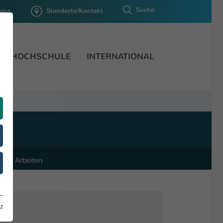
Suche
gins
Standorte/Kontakt
HOCHSCHULE
INTERNATIONAL
sche Arbeiten
z