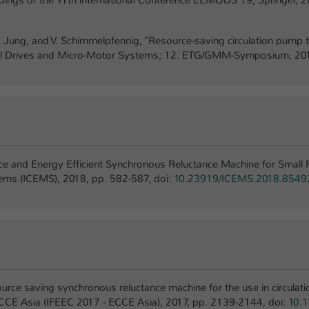
dings of the 11th international Conference EEMODS’19, Springer, 
, J. Jung, and V. Schimmelpfennig, "Resource-saving circulation pump 
ll Drives and Micro-Motor Systems; 12. ETG/GMM-Symposium, 2019
urce and Energy Efficient Synchronous Reluctance Machine for Small 
ems (ICEMS), 2018, pp. 582-587, doi:
10.23919/ICEMS.2018.8549
ource saving synchronous reluctance machine for the use in circulat
CCE Asia (IFEEC 2017 - ECCE Asia), 2017, pp. 2139-2144, doi:
10.