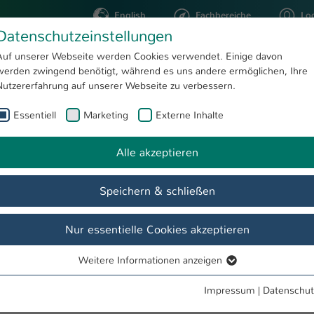
English
Fachbereiche
Lo
Datenschutzeinstellungen
Auf unserer Webseite werden Cookies verwendet. Einige davon
werden zwingend benötigt, während es uns andere ermöglichen, Ihre
STUDIUM
FORSCHUNG
Nutzererfahrung auf unserer Webseite zu verbessern.
Essentiell
Marketing
Externe Inhalte
Veröffentlichungen
AG Elektrotechnische Systeme der Mechatronik
Alle akzeptieren
Mechatronik
Speichern & schließen
Ausstattung/Dienstleistungen
Veröffentlichungen
Studenti
Nur essentielle Cookies akzeptieren
Weitere Informationen anzeigen
Essentiell
Essentielle Cookies werden für grundlegende Funktionen der
Impressum
|
Datenschut
Webseite benötigt. Dadurch ist gewährleistet, dass die Webseite