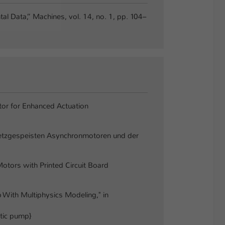
l Data,” Machines, vol. 14, no. 1, pp. 104–
ator for Enhanced Actuation
n netzgespeisten Asynchronmotoren und der
Motors with Printed Circuit Board
p With Multiphysics Modeling," in
ltic pump}