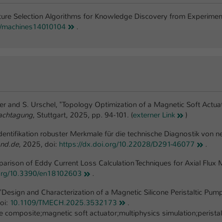
einwandfrei funktioniert.
ture Selection Algorithms for Knowledge Discovery from Experimenta
Name
Cookie-Informationen anzeigen
cookie_optin
90/machines14010104
.
Anbieter
TYPO3
Marketing
Diese Cookies werden verwendet um das Nutzungsverhalten der
Laufzeit
1 Jahr
Besucher auf der Website nachzuverfolgen. Die erhobenen Daten
werden anonymisiert und ausschließlich für interne Zwecke
Dieses Cookie wird verwendet, um Ihre Cookie-
Zweck
verwendet.
Einstellungen für diese Website zu speichern.
iler and S. Urschel, "Topology Optimization of a Magnetic Soft Actu
Name
Cookie-Informationen anzeigen
_pk_*.*
achtagung
, Stuttgart, 2025, pp. 94-101. (
externer Link
)
Name
SgCookieOptin.lastPreferences
Identifikation robuster Merkmale für die technische Diagnostik vo
Anbieter
Hochschule Kaiserslautern
Externe Inhalte
and.de
, 2025, doi:
https://dx.doi.org/10.22028/D291-46077
.‌
Anbieter
TYPO3
Wir verwenden auf unserer Website externe Inhalte (Youtube,
Laufzeit
7 Tage
parison of Eddy Current Loss Calculation Techniques for Axial Flux 
Vimeo, Issuu), um Ihnen zusätzliche Informationen anzubieten.
Laufzeit
1 Jahr
.org/10.3390/en18102603
.
Cookie von Matomo für Website-Analysen.
Zweck
Erzeugt statistische Daten darüber, wie der
"Design and Characterization of a Magnetic Silicone Peristaltic Pum
Dieser Wert speichert Ihre Consent-
Besucher die Website nutzt.
oi:
10.1109/TMECH.2025.3532173
.
Einstellungen. Unter anderem eine zufällig
 composite;magnetic soft actuator;multiphysics simulation;perista
Zweck
generierte ID, für die historische Speicherung