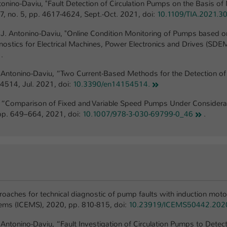
onino-Daviu, "Fault Detection of Circulation Pumps on the Basis of 
57, no. 5, pp. 4617-4624, Sept.-Oct. 2021, doi:
10.1109/TIA.2021.3
and J. Antonino-Daviu, "Online Condition Monitoring of Pumps base
ostics for Electrical Machines, Power Electronics and Drives (SDE
.
. Antonino-Daviu, “Two Current-Based Methods for the Detection of B
 4514, Jul. 2021, doi:
10.3390/en14154514.
aab, “Comparison of Fixed and Variable Speed Pumps Under Consider
, pp. 649–664, 2021, doi:
10.1007/978-3-030-69799-0_46
.
oaches for technical diagnostic of pump faults with induction motor
tems (ICEMS), 2020, pp. 810-815, doi:
10.23919/ICEMS50442.202
 Antonino-Daviu, “Fault Investigation of Circulation Pumps to Detect