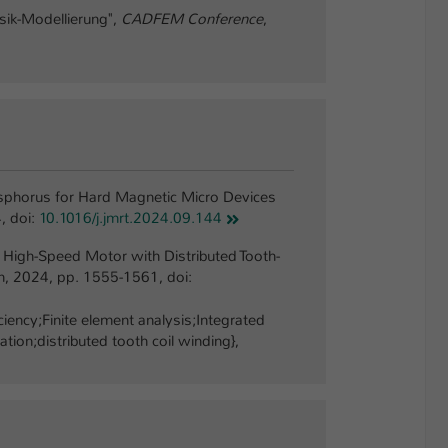
sik-Modellierung",
CADFEM Conference
,
Phosphorus for Hard Magnetic Micro Devices
, doi:
10.1016/j.jmrt.2024.09.144
ic High-Speed Motor with Distributed Tooth-
n, 2024, pp. 1555-1561, doi:
ncy;Finite element analysis;Integrated
ion;distributed tooth coil winding},