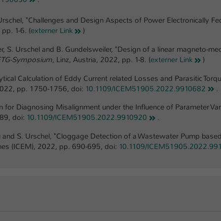
 Urschel, "Challenges and Design Aspects of Power Electronically 
 pp. 1-6. (
externer Link
)
r, S. Urschel and B. Gundelsweiler, "Design of a linear magneto-mecha
ETG-Symposium
, Linz, Austria, 2022, pp. 1-8. (
externer Link
)
ytical Calculation of Eddy Current related Losses and Parasitic Tor
2022, pp. 1750-1756, doi:
10.1109/ICEM51905.2022.9910682
.
ion for Diagnosing Misalignment under the Influence of Parameter Var
89, doi:
10.1109/ICEM51905.2022.9910920
.
viu and S. Urschel, "Cloggage Detection of a Wastewater Pump base
ines (ICEM), 2022, pp. 690-695, doi:
10.1109/ICEM51905.2022.99