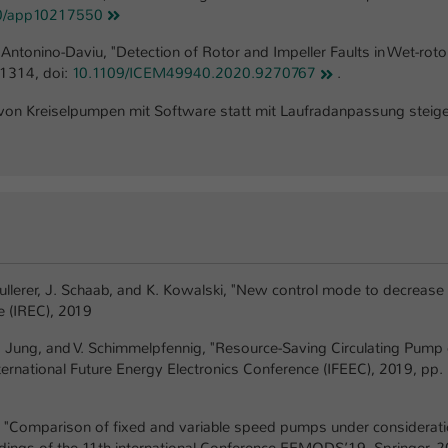
0/app10217550
. Antonino-Daviu, "Detection of Rotor and Impeller Faults in Wet-ro
-1314, doi:
10.1109/ICEM49940.2020.9270767
.
von Kreiselpumpen mit Software statt mit Laufradanpassung steigern
Schullerer, J. Schaab, and K. Kowalski, "New control mode to decrea
e (IREC), 2019
, J. Jung, and V. Schimmelpfennig, "Resource-Saving Circulating Pum
rnational Future Energy Electronics Conference (IFEEC), 2019, pp. 1
el, "Comparison of fixed and variable speed pumps under considerat