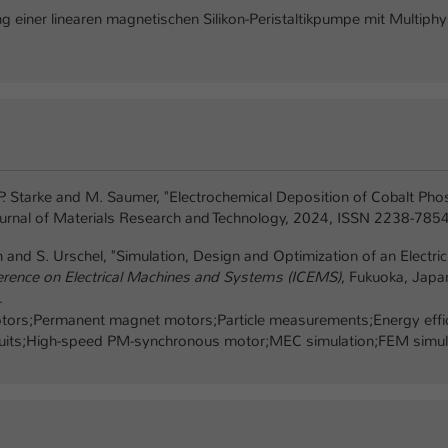
Ihrer vorgenommen Einstellungen, falls der
g einer linearen magnetischen Silikon-Peristaltikpumpe mit Multiphy
Webseiten-Betreiber dies eingestellt hat.
Name
fe_typo_user / PHPSESSID
Anbieter
TYPO3
Laufzeit
1 Woche
el, P. Starke and M. Saumer, "Electrochemical Deposition of Cobalt 
urnal of Materials Research and Technology, 2024, ISSN 2238-7854
Dieses Cookie ist ein Standard-Session-Cookie
von TYPO3. Es speichert im Fall eines Intranet-
n and S. Urschel, "Simulation, Design and Optimization of an Electr
Zweck
Logins die Session-ID. So kann der eingeloggte
erence on Electrical Machines and Systems (ICEMS)
, Fukuoka, Japa
Benutzer wiedererkannt werden und es wird
.
ihm Zugang zu geschützten Bereichen gewährt.
ors;Permanent magnet motors;Particle measurements;Energy efficie
rcuits;High-speed PM-synchronous motor;MEC simulation;FEM simulat
Name
be_typo_user
Anbieter
TYPO3