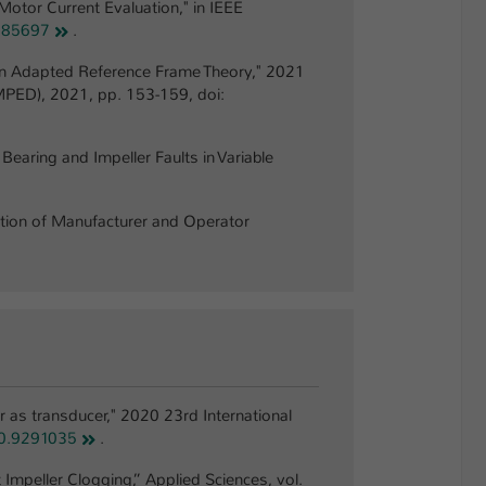
Motor Current Evaluation," in IEEE
085697
.
d on Adapted Reference Frame Theory," 2021
MPED), 2021, pp. 153-159, doi:
earing and Impeller Faults in Variable
ation of Manufacturer and Operator
 as transducer," 2020 23rd International
0.9291035
.
 Impeller Clogging,” Applied Sciences, vol.