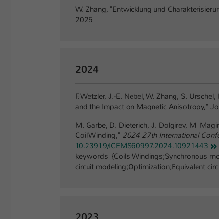
W. Zhang, "Entwicklung und Charakterisierun
2025
2024
F. Wetzler, J.-E. Nebel, W. Zhang, S. Ursch
and the Impact on Magnetic Anisotropy," Jo
M. Garbe, D. Dieterich, J. Dolgirev, M. Magi
Coil Winding,"
2024 27th International Conf
10.23919/ICEMS60997.2024.10921443
keywords: {Coils;Windings;Synchronous mot
circuit modeling;Optimization;Equivalent ci
2023