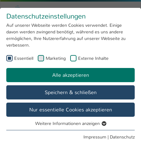
Zum Hauptinhalt springen
Menu
Hochschule Kaiserslautern
Datenschutzeinstellungen
Studium
Open submenu
8
Auf unserer Webseite werden Cookies verwendet. Einige
davon werden zwingend benötigt, während es uns andere
Sie sind hier:
Forschung
Open submenu
4
Weitere News
ermöglichen, Ihre Nutzererfahrung auf unserer Webseite zu
verbessern.
Hochschule
Open submenu
8
AG Elektrotechnische Systeme der
Essentiell
Marketing
Externe Inhalte
International
Open submenu
8
Mechatronik
Alle akzeptieren
Übersicht
Lehre
Team
Forschung
Speichern & schließen
Sie finden uns
Nur essentielle Cookies akzeptieren
Hochschule Kaiserslautern
University of Applied Sciences
Weitere Informationen anzeigen
Essentiell
Schoenstraße 11
Essentielle Cookies werden für grundlegende Funktionen
67659 Kaiserslautern
Impressum
|
Datenschutz