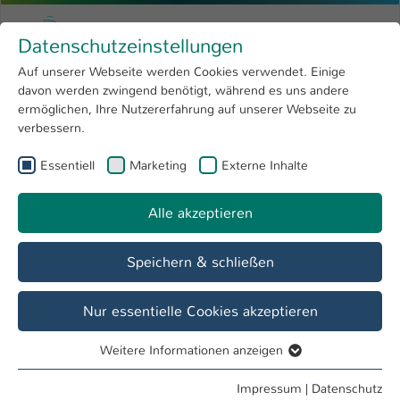
Zum Hauptinhalt springen
Menu
Hochschule Kaiserslautern
Datenschutzeinstellungen
Studium
Open submenu
8
Auf unserer Webseite werden Cookies verwendet. Einige
davon werden zwingend benötigt, während es uns andere
Sie sind hier:
Forschung
Open submenu
4
Forschungsschwerpunkte
ermöglichen, Ihre Nutzererfahrung auf unserer Webseite zu
verbessern.
Hochschule
Open submenu
8
Interaction, Technology, Empirical Research
Essentiell
Marketing
Externe Inhalte
International
Open submenu
8
and Application
Alle akzeptieren
Übersicht
Profil
Mitglieder
Projekte
Speichern & schließen
Nur essentielle Cookies akzeptieren
Interaction, Technology, Empirical Research
and Application (ITERA)
Weitere Informationen anzeigen
Essentiell
Der Forschungsschwerpunkt ITERA erforscht und
Essentielle Cookies werden für grundlegende Funktionen
entwickelt innovative Lösungen an der Schnittstelle von
Impressum
|
Datenschutz