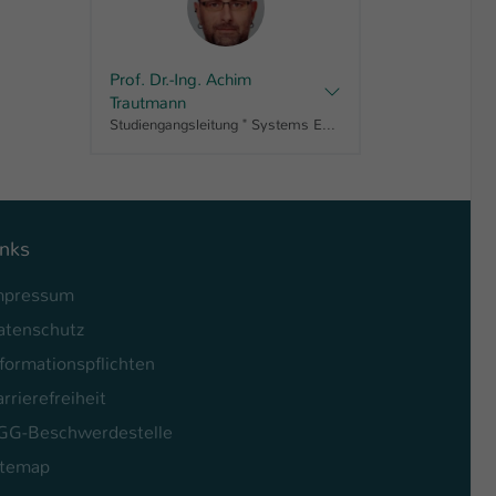
Prof. Dr.-Ing. Achim
Trautmann
Studiengangsleitung " Systems Engineering for Micro-Electro-Mechanical-Systems or Biomedical Micro Engineering, Master"
inks
mpressum
atenschutz
formationspflichten
rrierefreiheit
GG-Beschwerdestelle
itemap