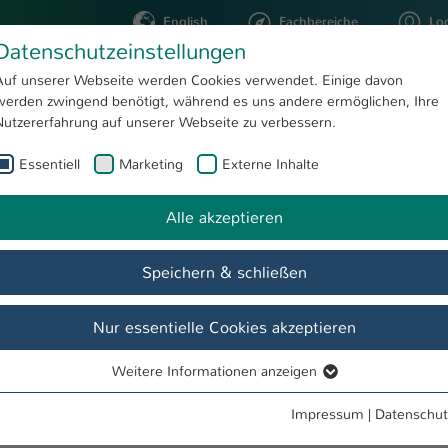
English
Fachbereiche
Lo
Datenschutzeinstellungen
Auf unserer Webseite werden Cookies verwendet. Einige davon
werden zwingend benötigt, während es uns andere ermöglichen, Ihre
STUDIUM
FORSCHUNG
Nutzererfahrung auf unserer Webseite zu verbessern.
Essentiell
Marketing
Externe Inhalte
Projekte
Integrierte Miniaturisierte Systeme (IMS)
Arbeitsgruppen
Mikro- und Nanotechnologie
Alle akzeptieren
Speichern & schließen
g
Lehre
Veröffentlichungen/Patente
Nur essentielle Cookies akzeptieren
Weitere Informationen anzeigen
Essentiell
th an Aluminium-rich Solid/Liquid-Thermomigration Process
Essentielle Cookies werden für grundlegende Funktionen der
Impressum
|
Datenschut
Webseite benötigt. Dadurch ist gewährleistet, dass die Webseite