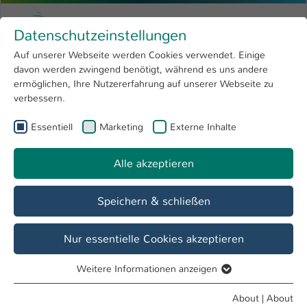
Skip to main content
Menu
University of Applied Sciences Kaiserslauter
Datenschutzeinstellungen
Studying
Open submenu
8
Auf unserer Webseite werden Cookies verwendet. Einige
davon werden zwingend benötigt, während es uns andere
You are here:
Research
Open submenu
4
Veranstaltungen
ermöglichen, Ihre Nutzererfahrung auf unserer Webseite zu
verbessern.
University
Open submenu
8
Essentiell
Marketing
Externe Inhalte
International
Open submenu
8
Alle akzeptieren
Speichern & schließen
Nur essentielle Cookies akzeptieren
Weitere Informationen anzeigen
Essentiell
Essentielle Cookies werden für grundlegende Funktionen
PROGRAMM
About
|
About