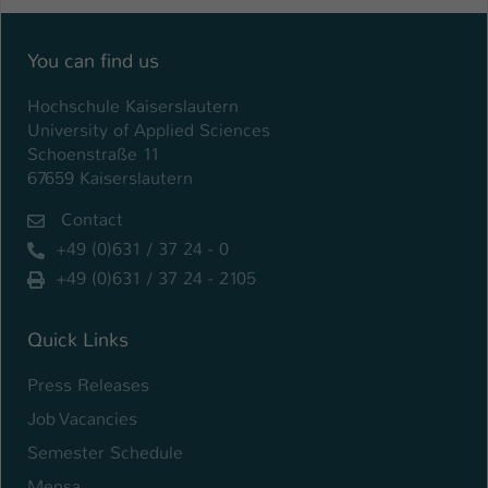
Name
be_typo_user
You can find us
Anbieter
TYPO3
Hochschule Kaiserslautern
University of Applied Sciences
Laufzeit
1 Tag
Schoenstraße 11
67659 Kaiserslautern
Dieser Cookie teilt der Webseite mit, ob
ein Besucher im Typo3-Backend
Zweck
Contact
angemeldet ist und Rechte besitzt diese
+49 (0)631 / 37 24 - 0
zu verwalten.
+49 (0)631 / 37 24 - 2105
Quick Links
Press Releases
Job Vacancies
Semester Schedule
Mensa