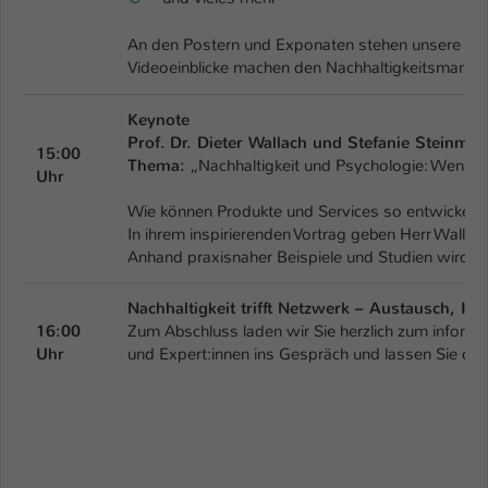
Einstellungen. Unter anderem eine zufällig
generierte ID, für die historische
Zweck
An den Postern und Exponaten stehen unsere Expe
Speicherung Ihrer vorgenommen
Videoeinblicke machen den Nachhaltigkeitsmarkt zu
Einstellungen, falls der Webseiten-
Betreiber dies eingestellt hat.
Keynote
Prof. Dr. Dieter Wallach und
Stefanie Steinma
15:00
Thema:
„Nachhaltigkeit und Psychologie: Weniger
Name
fe_typo_user / PHPSESSID
Uhr
Wie können Produkte und Services so entwickelt w
Anbieter
TYPO3
In ihrem inspirierenden Vortrag geben Herr Wallac
Anhand praxisnaher Beispiele und Studien wird gez
Laufzeit
1 Woche
Nachhaltigkeit trifft Netzwerk – Austausch, In
Dieses Cookie ist ein Standard-Session-
16:00
Zum Abschluss laden wir Sie herzlich zum inform
Cookie von TYPO3. Es speichert im Fall
Uhr
und Expert:innen ins Gespräch und lassen Sie de
eines Intranet-Logins die Session-ID. So
Zweck
kann der eingeloggte Benutzer
wiedererkannt werden und es wird ihm
Zugang zu geschützten Bereichen
gewährt.