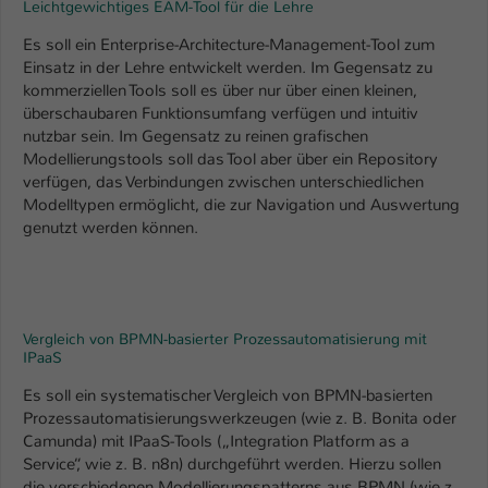
Leichtgewichtiges EAM-Tool für die Lehre
Name
be_typo_user
Es soll ein Enterprise-Architecture-Management-Tool zum
Einsatz in der Lehre entwickelt werden. Im Gegensatz zu
Anbieter
TYPO3
kommerziellen Tools soll es über nur über einen kleinen,
überschaubaren Funktionsumfang verfügen und intuitiv
Laufzeit
1 Tag
nutzbar sein. Im Gegensatz zu reinen grafischen
Modellierungstools soll das Tool aber über ein Repository
Dieser Cookie teilt der Webseite mit, ob
verfügen, das Verbindungen zwischen unterschiedlichen
ein Besucher im Typo3-Backend
Modelltypen ermöglicht, die zur Navigation und Auswertung
Zweck
angemeldet ist und Rechte besitzt diese
genutzt werden können.
zu verwalten.
Vergleich von BPMN-basierter Prozessautomatisierung mit
IPaaS
Es soll ein systematischer Vergleich von BPMN-basierten
Prozessautomatisierungswerkzeugen (wie z. B. Bonita oder
Camunda) mit IPaaS-Tools („Integration Platform as a
Service“, wie z. B. n8n) durchgeführt werden. Hierzu sollen
die verschiedenen Modellierungspatterns aus BPMN (wie z.