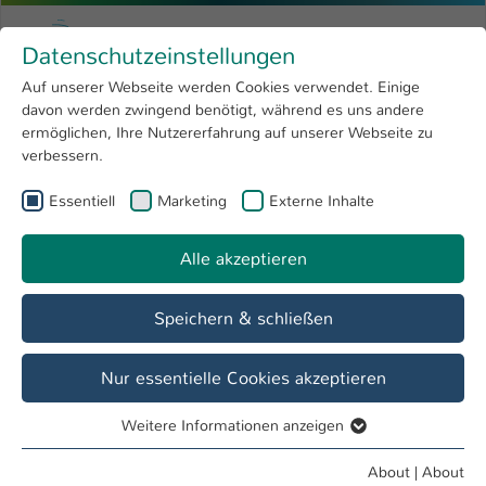
Skip to main content
Menu
University of Applied Sciences Kaiserslauter
Datenschutzeinstellungen
Studying
Open submenu
8
Auf unserer Webseite werden Cookies verwendet. Einige
davon werden zwingend benötigt, während es uns andere
You are here:
Research
Open submenu
4
Thomas Allweyer
ermöglichen, Ihre Nutzererfahrung auf unserer Webseite zu
verbessern.
University
Open submenu
8
Prof. Dr. Thomas Allweyer
Essentiell
Marketing
Externe Inhalte
International
Open submenu
8
Alle akzeptieren
Overview
Lehrveranstaltungen
Speichern & schließen
Themenvorschläge für Bachelor- und
Masterarbeiten
Nur essentielle Cookies akzeptieren
UML-Klassendiagramme mit Layout-Erhaltung
Weitere Informationen anzeigen
Essentiell
Es soll ein Tool zur Generierung von UML-
Essentielle Cookies werden für grundlegende Funktionen
About
|
About