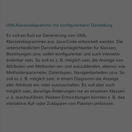
Einstellungen. Unter anderem eine zufällig
generierte ID, für die historische
Zweck
Speicherung Ihrer vorgenommen
Einstellungen, falls der Webseiten-
UML-Klassendiagramme mit konfigurierbarer Darstellung
Betreiber dies eingestellt hat.
Es soll ein Tool zur Generierung von UML-
Klassendiagrammen aus Java-Code entwickelt werden. Die
Name
fe_typo_user / PHPSESSID
unterschiedlichen Darstellungsmöglichkeiten für Klassen,
Beziehungen usw. sollen konfigurierbar und auch interaktiv
Anbieter
TYPO3
änderbar sein. So soll es z. B. möglich sein, die Anzeige von
Attributen und Methoden ein- und auszublenden, ebenso wie
Laufzeit
1 Woche
Methodenparameter, Datentypen, Navigierbarkeiten usw. So
soll es z. B. möglich sein, in einem Diagramm die Anzeige
Dieses Cookie ist ein Standard-Session-
aller Attribute ein- oder auszuschalten. Es soll aber auch
möglich sein, derartige Änderungen nur an einzelnen Klassen
Cookie von TYPO3. Es speichert im Fall
u. ä. durchzuführen. Weitere Entwicklungen könnten z. B. das
eines Intranet-Logins die Session-ID. So
interaktive Auf- oder Zuklappen von Paketen umfassen.
Zweck
kann der eingeloggte Benutzer
wiedererkannt werden und es wird ihm
Zugang zu geschützten Bereichen
gewährt.