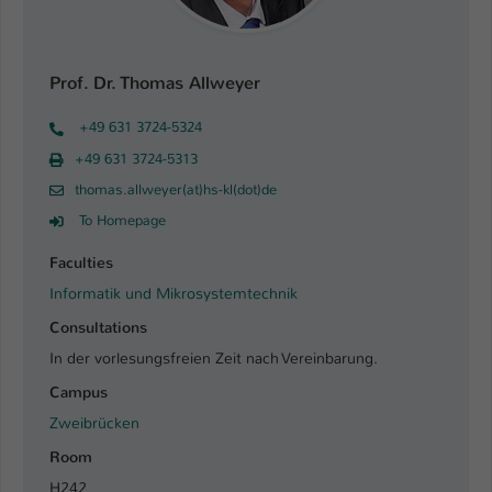
Prof. Dr. Thomas Allweyer
+49 631 3724-5324
+49 631 3724-5313
thomas.allweyer(at)hs-kl(dot)de
To Homepage
Faculties
Informatik und Mikrosystemtechnik
Consultations
In der vorlesungsfreien Zeit nach Vereinbarung.
Campus
Zweibrücken
Room
H242