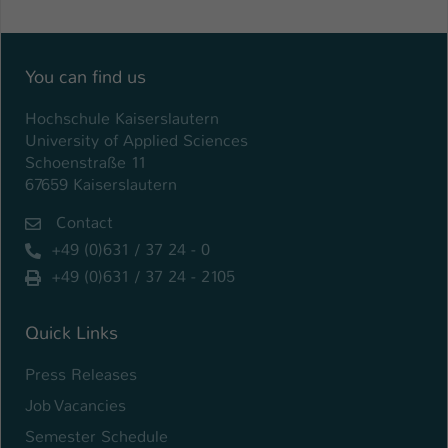
Einstellungen. Unter anderem eine zufällig
generierte ID, für die historische
Zweck
Speicherung Ihrer vorgenommen
Einstellungen, falls der Webseiten-
You can find us
Betreiber dies eingestellt hat.
Hochschule Kaiserslautern
University of Applied Sciences
Name
fe_typo_user / PHPSESSID
Schoenstraße 11
67659 Kaiserslautern
Anbieter
TYPO3
Contact
Laufzeit
1 Woche
+49 (0)631 / 37 24 - 0
+49 (0)631 / 37 24 - 2105
Dieses Cookie ist ein Standard-Session-
Cookie von TYPO3. Es speichert im Fall
eines Intranet-Logins die Session-ID. So
Quick Links
Zweck
kann der eingeloggte Benutzer
Press Releases
wiedererkannt werden und es wird ihm
Zugang zu geschützten Bereichen
Job Vacancies
gewährt.
Semester Schedule