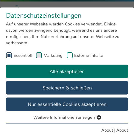
Skip to main content
Menu
University of Applied Sciences Kaiserslauter
Datenschutzeinstellungen
Studying
Open submenu
8
Auf unserer Webseite werden Cookies verwendet. Einige
davon werden zwingend benötigt, während es uns andere
You are here:
Research
Open submenu
4
Oliver Frank
Profile
ermöglichen, Ihre Nutzererfahrung auf unserer Webseite zu
verbessern.
University
Open submenu
8
Oliver Frank
Essentiell
Marketing
Externe Inhalte
International
Open submenu
8
Alle akzeptieren
Overview
Speichern & schließen
Operations
Lehrbeauftragter FB BW
Nur essentielle Cookies akzeptieren
Weitere Informationen anzeigen
Essentiell
Essentielle Cookies werden für grundlegende Funktionen
About
|
About