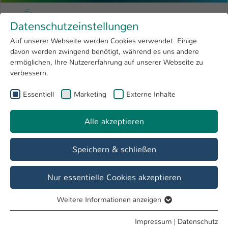
Zum Hauptinhalt springen
Menu
Hochschule Kaiserslautern
Datenschutzeinstellungen
Studium
Open submenu
8
Auf unserer Webseite werden Cookies verwendet. Einige
davon werden zwingend benötigt, während es uns andere
Sie sind hier:
Forschung
Open submenu
4
Oliver Frank
Profil
ermöglichen, Ihre Nutzererfahrung auf unserer Webseite zu
verbessern.
Hochschule
Open submenu
8
Oliver Frank
Essentiell
Marketing
Externe Inhalte
International
Open submenu
8
Alle akzeptieren
Übersicht
Speichern & schließen
Tätigkeiten
Lehrbeauftragter FB BW
Nur essentielle Cookies akzeptieren
Weitere Informationen anzeigen
Essentiell
Essentielle Cookies werden für grundlegende Funktionen
Impressum
|
Datenschutz