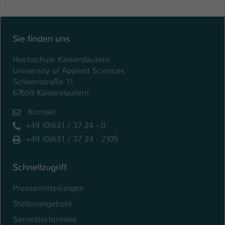
Einstellungen. Unter anderem eine zufällig
generierte ID, für die historische
Zweck
Speicherung Ihrer vorgenommen
Einstellungen, falls der Webseiten-
Sie finden uns
Betreiber dies eingestellt hat.
Hochschule Kaiserslautern
University of Applied Sciences
Name
fe_typo_user / PHPSESSID
Schoenstraße 11
67659 Kaiserslautern
Anbieter
TYPO3
Kontakt
Laufzeit
1 Woche
+49 (0)631 / 37 24 - 0
+49 (0)631 / 37 24 - 2105
Dieses Cookie ist ein Standard-Session-
Cookie von TYPO3. Es speichert im Fall
eines Intranet-Logins die Session-ID. So
Schnellzugriff
Zweck
kann der eingeloggte Benutzer
Pressemitteilungen
wiedererkannt werden und es wird ihm
Zugang zu geschützten Bereichen
Stellenangebote
gewährt.
Semestertermine