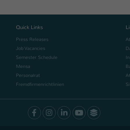
Ihrer vorgenommen Einstellungen, falls der
Webseiten-Betreiber dies eingestellt hat.
Name
Quick Links
L
fe_typo_user / PHPSESSID
Press Releases
A
Anbieter
TYPO3
Job Vacancies
D
Laufzeit
1 Woche
Semester Schedule
I
Dieses Cookie ist ein Standard-Session-Cookie
Mensa
Ba
von TYPO3. Es speichert im Fall eines Intranet-
Personalrat
A
Zweck
Logins die Session-ID. So kann der eingeloggte
Benutzer wiedererkannt werden und es wird
Fremdfirmenrichtlinien
S
ihm Zugang zu geschützten Bereichen gewährt.
Name
be_typo_user
Facebook
Instagram
LinkedIn
Youtube
SocialWal
Anbieter
TYPO3