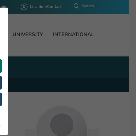
Search
ogins
Location/Contact
H
UNIVERSITY
INTERNATIONAL
t