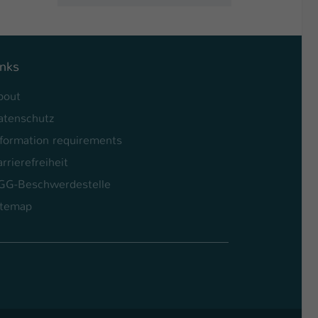
inks
bout
atenschutz
nformation requirements
rrierefreiheit
GG-Beschwerdestelle
itemap
l