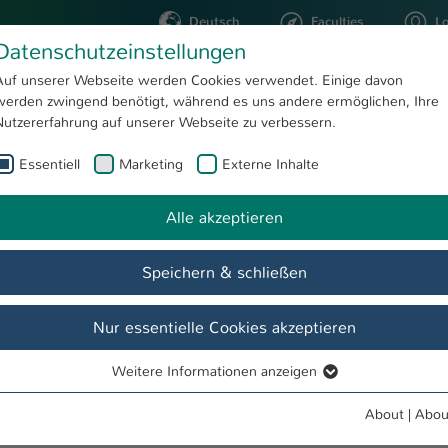
Deutsch
Faculties
L
Datenschutzeinstellungen
Kaiserslautern
Auf unserer Webseite werden Cookies verwendet. Einige davon
werden zwingend benötigt, während es uns andere ermöglichen, Ihre
STUDYING
RESEARC
Nutzererfahrung auf unserer Webseite zu verbessern.
Essentiell
Marketing
Externe Inhalte
Neu
Alle akzeptieren
Speichern & schließen
Nur essentielle Cookies akzeptieren
Weitere Informationen anzeigen
Essentiell
Essentielle Cookies werden für grundlegende Funktionen der
About
|
Abou
Webseite benötigt. Dadurch ist gewährleistet, dass die Webseite