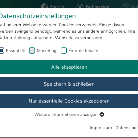
English
Fachbereiche
Lo
Datenschutzeinstellungen
Auf unserer Webseite werden Cookies verwendet. Einige davon
werden zwingend benötigt, während es uns andere ermöglichen, Ihre
STUDIUM
FORSCHUNG
Nutzererfahrung auf unserer Webseite zu verbessern.
Essentiell
Marketing
Externe Inhalte
nge Neu
Alle akzeptieren
Speichern & schließen
Nur essentielle Cookies akzeptieren
Weitere Informationen anzeigen
Essentiell
Essentielle Cookies werden für grundlegende Funktionen der
Impressum
|
Datenschut
Webseite benötigt. Dadurch ist gewährleistet, dass die Webseite