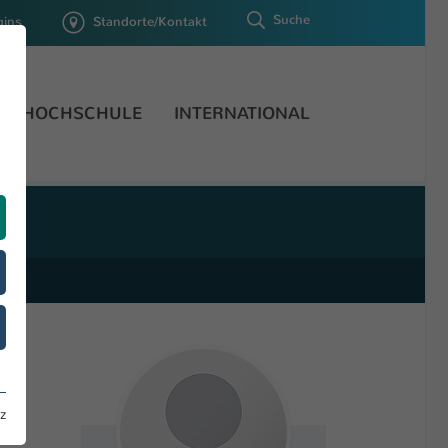
Suche
gins
Standorte/Kontakt
HOCHSCHULE
INTERNATIONAL
z