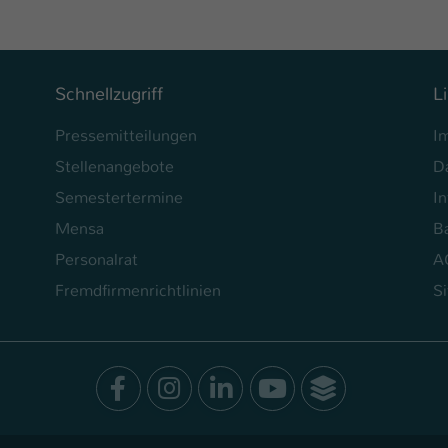
Ihrer vorgenommen Einstellungen, falls der
Webseiten-Betreiber dies eingestellt hat.
Name
Schnellzugriff
L
fe_typo_user / PHPSESSID
Pressemitteilungen
I
Anbieter
TYPO3
Stellenangebote
D
Laufzeit
1 Woche
Semestertermine
In
Dieses Cookie ist ein Standard-Session-Cookie
Mensa
Ba
von TYPO3. Es speichert im Fall eines Intranet-
Personalrat
A
Zweck
Logins die Session-ID. So kann der eingeloggte
Benutzer wiedererkannt werden und es wird
Fremdfirmenrichtlinien
S
ihm Zugang zu geschützten Bereichen gewährt.
Name
be_typo_user
Facebook
Instagram
LinkedIn
Youtube
SocialWal
Anbieter
TYPO3