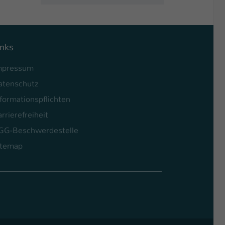
inks
mpressum
atenschutz
formationspflichten
rrierefreiheit
GG-Beschwerdestelle
itemap
l