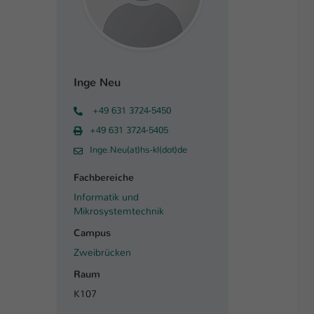
Inge Neu
+49 631 3724-5450
+49 631 3724-5405
Inge.Neu(at)hs-kl(dot)de
Fachbereiche
Informatik und
Mikrosystemtechnik
Campus
Zweibrücken
Raum
K107