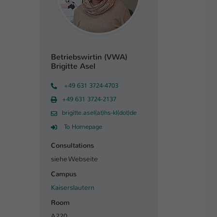
Betriebswirtin (VWA)
Brigitte Asel
+49 631 3724-4703
+49 631 3724-2137
brigitte.asel(at)hs-kl(dot)de
To Homepage
Consultations
siehe Webseite
Campus
Kaiserslautern
Room
A220