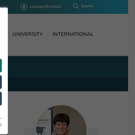
Search
ogins
Location/Contact
H
UNIVERSITY
INTERNATIONAL
t