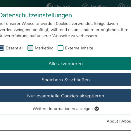
Deutsch
Faculties
L
Datenschutzeinstellungen
Kaiserslautern
Auf unserer Webseite werden Cookies verwendet. Einige davon
werden zwingend benötigt, während es uns andere ermöglichen, Ihre
STUDYING
RESEARC
Nutzererfahrung auf unserer Webseite zu verbessern.
Essentiell
Marketing
Externe Inhalte
Betriebswirtin (VWA) Brigitte Asel
Alle akzeptieren
Speichern & schließen
Nur essentielle Cookies akzeptieren
Weitere Informationen anzeigen
Essentiell
Essentielle Cookies werden für grundlegende Funktionen der
About
|
Abou
Webseite benötigt. Dadurch ist gewährleistet, dass die Webseite