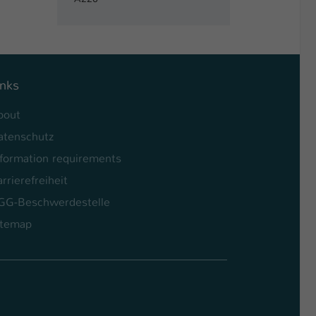
inks
bout
atenschutz
nformation requirements
rrierefreiheit
GG-Beschwerdestelle
itemap
l