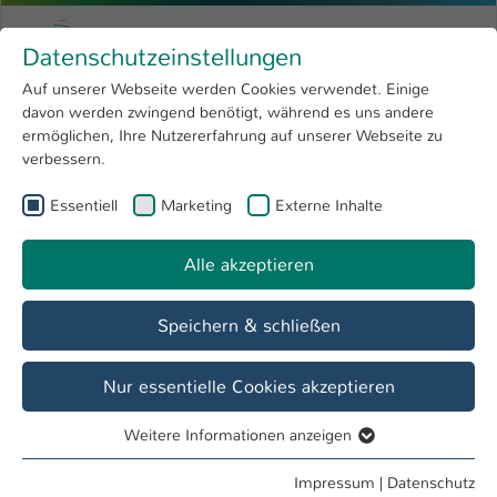
Zum Hauptinhalt springen
Menu
Hochschule Kaiserslautern
Datenschutzeinstellungen
Studium
Open submenu
8
Auf unserer Webseite werden Cookies verwendet. Einige
davon werden zwingend benötigt, während es uns andere
Sie sind hier:
Forschung
Open submenu
4
Betriebswirtin (VWA) Brigitte Asel
Profil
ermöglichen, Ihre Nutzererfahrung auf unserer Webseite zu
verbessern.
Hochschule
Open submenu
8
Betriebswirtin (VWA) Brigitte Asel
Essentiell
Marketing
Externe Inhalte
International
Open submenu
8
Alle akzeptieren
Übersicht
Speichern & schließen
Tätigkeiten
Internat. Studienkolleg, Sekretariat
Nur essentielle Cookies akzeptieren
Referat Internationales und Sprachen
Weitere Informationen anzeigen
Essentiell
Essentielle Cookies werden für grundlegende Funktionen
Impressum
|
Datenschutz