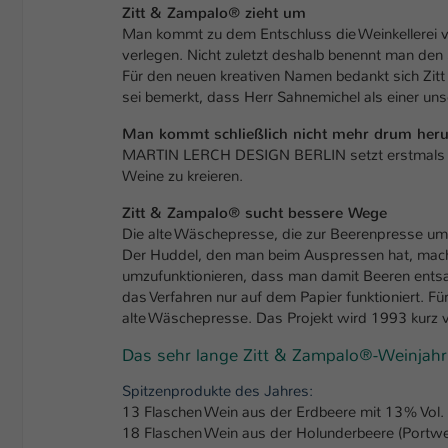
Zitt & Zampalo® zieht um
Man kommt zu dem Entschluss die Weinkellerei vo
verlegen. Nicht zuletzt deshalb benennt man de
Für den neuen kreativen Namen bedankt sich Zitt
sei bemerkt, dass Herr Sahnemichel als einer u
Man kommt schließlich nicht mehr drum her
MARTIN LERCH DESIGN BERLIN setzt erstmals das
Weine zu kreieren.
Zitt & Zampalo® sucht bessere Wege
Die alte Wäschepresse, die zur Beerenpresse umf
Der Huddel, den man beim Auspressen hat, macht
umzufunktionieren, dass man damit Beeren entsaft
das Verfahren nur auf dem Papier funktioniert. Fü
alte Wäschepresse. Das Projekt wird 1993 kurz 
Das sehr lange Zitt & Zampalo®-Weinjah
Spitzenprodukte des Jahres:
13 Flaschen Wein aus der Erdbeere mit 13% Vol.
18 Flaschen Wein aus der Holunderbeere (Portwe