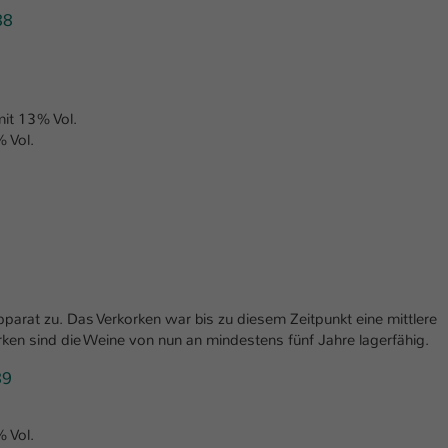
Laufzeit
1 Tag
88
Dieser Cookie teilt der Webseite mit, ob ein
Zweck
Besucher im Typo3-Backend angemeldet ist und
Rechte besitzt diese zu verwalten.
it 13% Vol.
 Vol.
pparat zu. Das Verkorken war bis zu diesem Zeitpunkt eine mittlere
en sind die Weine von nun an mindestens fünf Jahre lagerfähig.
89
 Vol.