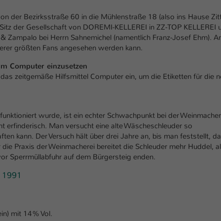
n der Bezirksstraße 60 in die Mühlenstraße 18 (also ins Hause Zitt
n Sitz der Gesellschaft von DOREMI-KELLEREI in ZZ-TOP KELLEREI 
 & Zampalo bei Herrn Sahnemichel (namentlich Franz-Josef Ehm). A
nserer größten Fans angesehen werden kann.
um Computer einzusetzen
 zeitgemäße Hilfsmittel Computer ein, um die Etiketten für die 
unktioniert wurde, ist ein echter Schwachpunkt bei der Weinmacher
 erfinderisch. Man versucht eine alte Wäscheschleuder so
en kann. Der Versuch hält über drei Jahre an, bis man feststellt, d
r die Praxis der Weinmacherei bereitet die Schleuder mehr Huddel, al
vor Sperrmüllabfuhr auf dem Bürgersteig enden.
r 1991
in) mit 14% Vol.