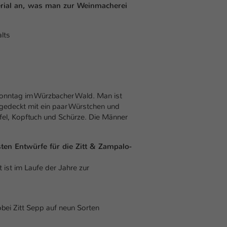
Ihrer vorgenommen Einstellungen, falls der
erial an, was man zur Weinmacherei
Webseiten-Betreiber dies eingestellt hat.
lts
Name
fe_typo_user / PHPSESSID
Anbieter
TYPO3
Laufzeit
1 Woche
Sonntag im Würzbacher Wald. Man ist
edeckt mit ein paar Würstchen und
Dieses Cookie ist ein Standard-Session-Cookie
fel, Kopftuch und Schürze. Die Männer
von TYPO3. Es speichert im Fall eines Intranet-
Zweck
Logins die Session-ID. So kann der eingeloggte
Benutzer wiedererkannt werden und es wird
en Entwürfe für die Zitt & Zampalo-
ihm Zugang zu geschützten Bereichen gewährt.
 ist im Laufe der Jahre zur
Name
be_typo_user
bei Zitt Sepp auf neun Sorten
Anbieter
TYPO3