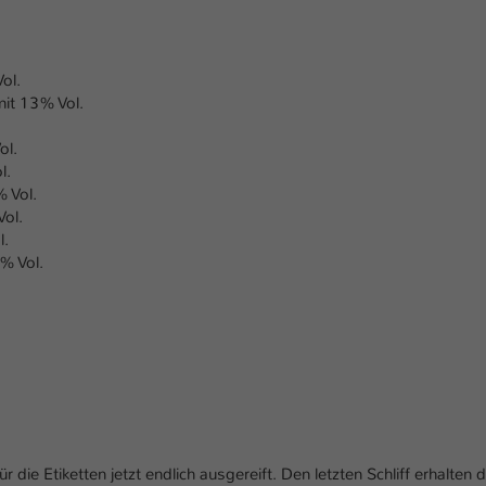
ol.
it 13% Vol.
ol.
l.
 Vol.
Vol.
l.
% Vol.
die Etiketten jetzt endlich ausgereift. Den letzten Schliff erhalten d