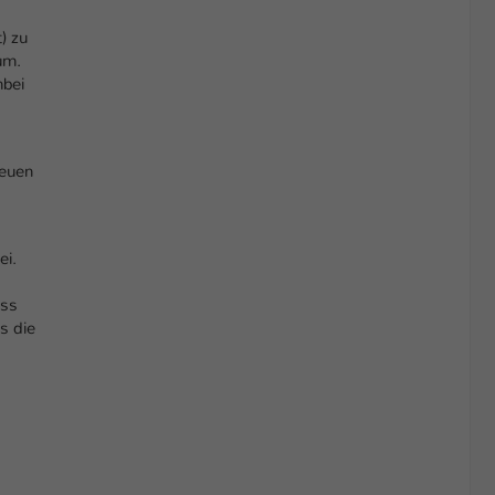
) zu
um.
nbei
neuen
ei.
ass
s die