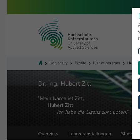
Skip to main content
University of Applied Sciences 
You are here:
University
Profile
List of persons
Hubert 
Dr.-Ing. Hubert Zitt
"Mein Name ist Zitt,
Hubert Zitt
ich habe die Lizenz zum Löten.
"
Overview
Lehrveranstaltungen
Studenti