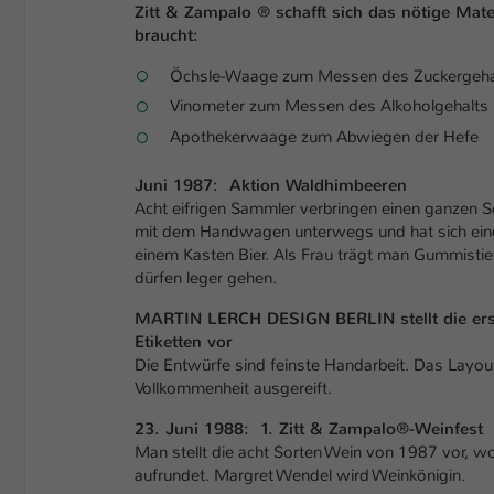
Zitt & Zampalo ® schafft sich das nötige Mat
braucht:
Öchsle-Waage zum Messen des Zuckergeha
Vinometer zum Messen des Alkoholgehalts
Apothekerwaage zum Abwiegen der Hefe
Juni 1987: Aktion Waldhimbeeren
Acht eifrigen Sammler verbringen einen ganzen 
mit dem Handwagen unterwegs und hat sich eing
einem Kasten Bier. Als Frau trägt man Gummistie
dürfen leger gehen.
MARTIN LERCH DESIGN BERLIN stellt die erst
Etiketten vor
Die Entwürfe sind feinste Handarbeit. Das Layout
Vollkommenheit ausgereift.
23. Juni 1988: 1. Zitt & Zampalo®-Weinfest
Man stellt die acht Sorten Wein von 1987 vor, wo
aufrundet. Margret Wendel wird Weinkönigin.