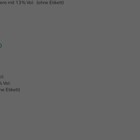
e mit 13% Vol. (ohne Etikett)
0
ol.
 Vol.
e Etikett)