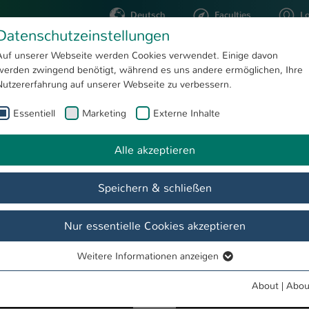
Deutsch
Faculties
L
Datenschutzeinstellungen
Kaiserslautern
Auf unserer Webseite werden Cookies verwendet. Einige davon
werden zwingend benötigt, während es uns andere ermöglichen, Ihre
STUDYING
RESEARC
Nutzererfahrung auf unserer Webseite zu verbessern.
Essentiell
Marketing
Externe Inhalte
Chronik
Zitt
Kreatives
Feine Fruchtweine
Alle akzeptieren
Speichern & schließen
Nur essentielle Cookies akzeptieren
Weitere Informationen anzeigen
Essentiell
Essentielle Cookies werden für grundlegende Funktionen der
About
|
Abou
sche Projekte
Bücher
Kreatives
Über mich
Star Trek
Webseite benötigt. Dadurch ist gewährleistet, dass die Webseite