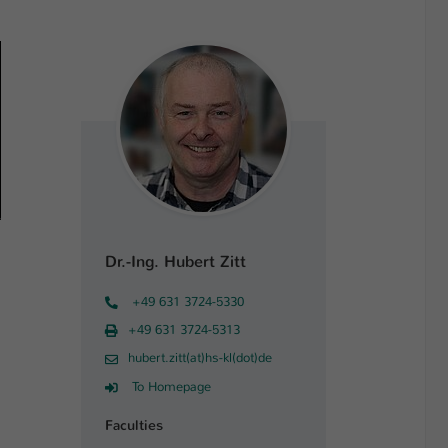
Dr.-Ing. Hubert Zitt
+49 631 3724-5330
+49 631 3724-5313
hubert.zitt(at)hs-kl(dot)de
To Homepage
Faculties