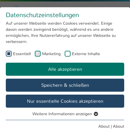
Skip to main content
Menu
University of Applied Sciences Kaiserslauter
Datenschutzeinstellungen
Studying
Open submenu
8
Auf unserer Webseite werden Cookies verwendet. Einige
davon werden zwingend benötigt, während es uns andere
You are here:
Research
Open submenu
4
List of persons
ermöglichen, Ihre Nutzererfahrung auf unserer Webseite zu
verbessern.
University
Open submenu
8
Dr.-Ing. Hubert Zitt
Essentiell
Marketing
Externe Inhalte
International
Open submenu
8
"Mein Name ist Zitt,
Alle akzeptieren
Hubert Zitt
ich habe die Lizenz zum Löten.
"
Speichern & schließen
Overview
Lehrveranstaltungen
Nur essentielle Cookies akzeptieren
Weitere Informationen anzeigen
Essentiell
Hallo und willkommen auf meinen
Essentielle Cookies werden für grundlegende Funktionen
About
|
About
Internetseiten.