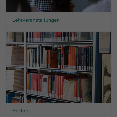
Einstellungen. Unter anderem eine zufällig
generierte ID, für die historische
Zweck
Speicherung Ihrer vorgenommen
Einstellungen, falls der Webseiten-
Lehr­ver­an­stal­tungen
Betreiber dies eingestellt hat.
Name
fe_typo_user / PHPSESSID
Anbieter
TYPO3
Laufzeit
1 Woche
Dieses Cookie ist ein Standard-Session-
Cookie von TYPO3. Es speichert im Fall
eines Intranet-Logins die Session-ID. So
Zweck
kann der eingeloggte Benutzer
wiedererkannt werden und es wird ihm
Zugang zu geschützten Bereichen
gewährt.
Bücher