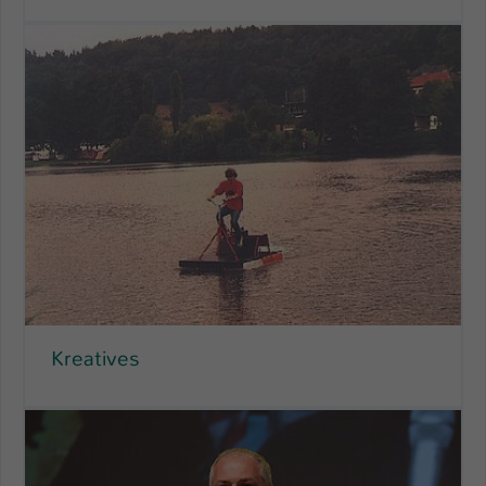
Name
be_typo_user
Anbieter
TYPO3
Laufzeit
1 Tag
Dieser Cookie teilt der Webseite mit, ob
ein Besucher im Typo3-Backend
Zweck
angemeldet ist und Rechte besitzt diese
zu verwalten.
Kreatives