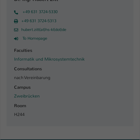
+49 631 3724-5330
+49 631 3724-5313
hubert.zitt(at)hs-kl(dot)de
To Homepage
Faculties
Informatik und Mikrosystemtechnik
Consultations
nach Vereinbarung
Campus
Zweibrücken
Room
H244