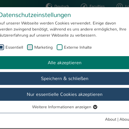
Deutsch
Faculties
L
Datenschutzeinstellungen
Kaiserslautern
Auf unserer Webseite werden Cookies verwendet. Einige davon
werden zwingend benötigt, während es uns andere ermöglichen, Ihre
STUDYING
RESEARC
Nutzererfahrung auf unserer Webseite zu verbessern.
Essentiell
Marketing
Externe Inhalte
Dipl.-Ing. (FH) Ralf Goutier
Alle akzeptieren
Speichern & schließen
Nur essentielle Cookies akzeptieren
Weitere Informationen anzeigen
Essentiell
Essentielle Cookies werden für grundlegende Funktionen der
About
|
Abou
Webseite benötigt. Dadurch ist gewährleistet, dass die Webseite