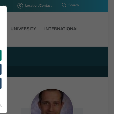
Search
ogins
Location/Contact
H
UNIVERSITY
INTERNATIONAL
t