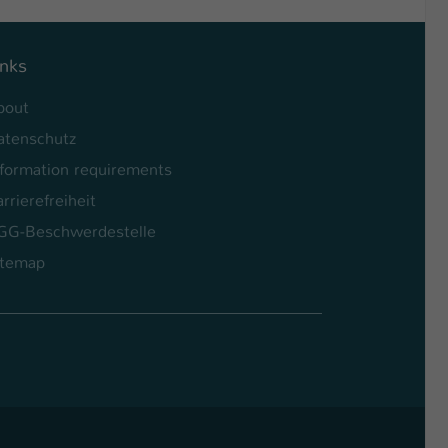
inks
bout
atenschutz
nformation requirements
rrierefreiheit
GG-Beschwerdestelle
itemap
l