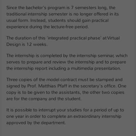
Einstellungen. Unter anderem eine zufällig
Since the bachelor's program is 7 semesters long, the
generierte ID, für die historische
Zweck
traditional internship semester is no longer offered in its
Speicherung Ihrer vorgenommen
usual form. Instead, students should gain practical
Einstellungen, falls der Webseiten-
experience during the lecture-free period.
Betreiber dies eingestellt hat.
The duration of this 'integrated practical phase' at Virtual
Design is 12 weeks.
Name
fe_typo_user / PHPSESSID
The internship is completed by the internship seminar, which
Anbieter
TYPO3
serves to prepare and review the internship and to prepare
the internship report including a multimedia presentation.
Laufzeit
1 Woche
Three copies of the model contract must be stamped and
signed by Prof. Matthias Pfaff in the secretary's office. One
Dieses Cookie ist ein Standard-Session-
copy is to be given to the assistants, the other two copies
Cookie von TYPO3. Es speichert im Fall
are for the company and the student.
eines Intranet-Logins die Session-ID. So
Zweck
kann der eingeloggte Benutzer
It is possible to interrupt your studies for a period of up to
wiedererkannt werden und es wird ihm
one year in order to complete an extraordinary internship
Zugang zu geschützten Bereichen
approved by the department.
gewährt.