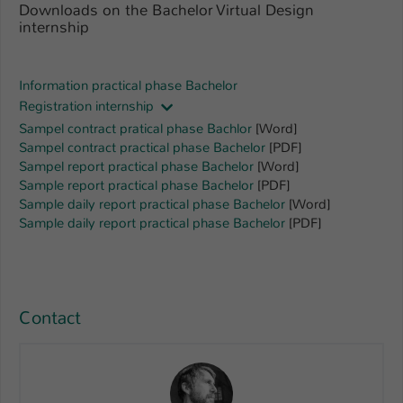
Downloads on the Bachelor Virtual Design
internship
Name
be_typo_user
Anbieter
TYPO3
Information practical phase Bachelor
Registration internship
Laufzeit
1 Tag
Sampel contract pratical phase Bachlor
[Word]
Sampel contract practical phase Bachelor
[PDF]
Dieser Cookie teilt der Webseite mit, ob
Sampel report practical phase Bachelor
[Word]
ein Besucher im Typo3-Backend
Zweck
Sample report practical phase Bachelor
[PDF]
angemeldet ist und Rechte besitzt diese
Sample daily report practical phase Bachelor
[Word]
zu verwalten.
Sample daily report practical phase Bachelor
[PDF]
Contact