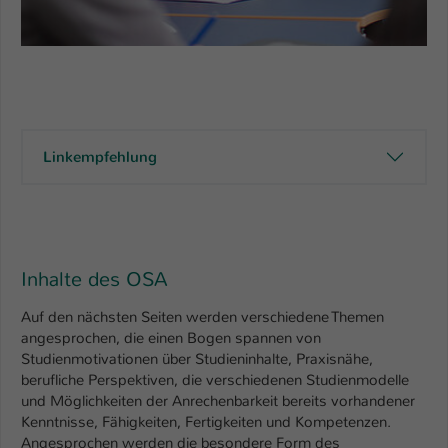
Name
be_typo_user
Anbieter
TYPO3
Laufzeit
1 Tag
Linkempfehlung
Dieser Cookie teilt der Webseite mit, ob
ein Besucher im Typo3-Backend
Zweck
angemeldet ist und Rechte besitzt diese
zu verwalten.
Inhalte des OSA
Auf den nächsten Seiten werden verschiedene Themen
angesprochen, die einen Bogen spannen von
Studienmotivationen über Studieninhalte, Praxisnähe,
berufliche Perspektiven, die verschiedenen Studienmodelle
und Möglichkeiten der Anrechenbarkeit bereits vorhandener
Kenntnisse, Fähigkeiten, Fertigkeiten und Kompetenzen.
Angesprochen werden die besondere Form des