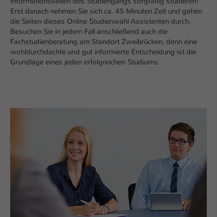
Informationsseiten des Studiengangs sorgfältig studieren!
Einstellungen. Unter anderem eine zufällig
Erst danach nehmen Sie sich ca. 45 Minuten Zeit und gehen
generierte ID, für die historische
Zweck
die Seiten dieses Online Studienwahl Assistenten durch.
Speicherung Ihrer vorgenommen
Besuchen Sie in jedem Fall anschließend auch die
Einstellungen, falls der Webseiten-
Fachstudienberatung am Standort Zweibrücken, denn eine
Betreiber dies eingestellt hat.
wohldurchdachte und gut informierte Entscheidung ist die
Grundlage eines jeden erfolgreichen Studiums.
Name
fe_typo_user / PHPSESSID
Anbieter
TYPO3
Laufzeit
1 Woche
Dieses Cookie ist ein Standard-Session-
Cookie von TYPO3. Es speichert im Fall
eines Intranet-Logins die Session-ID. So
Zweck
kann der eingeloggte Benutzer
wiedererkannt werden und es wird ihm
Zugang zu geschützten Bereichen
gewährt.