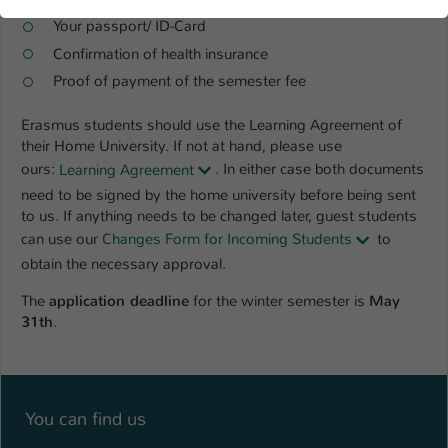
der Webseite benötigt. Dadurch ist gewährleistet, dass die
Webseite einwandfrei funktioniert.
Your passport/ ID-Card
Confirmation of health insurance
Name
Cookie-Informationen anzeigen
cookie_optin
Proof of payment of the semester fee
Anbieter
TYPO3
Marketing
Erasmus students should use the Learning Agreement of
Diese Cookies werden verwendet um das
their Home University. If not at hand, please use
Laufzeit
1 Jahr
Nutzungsverhalten der Besucher auf der Website
ours:
Learning Agreement
. In either case both documents
nachzuverfolgen. Die erhobenen Daten werden anonymisiert
need to be signed by the home university before being sent
Dieses Cookie wird verwendet, um Ihre
und ausschließlich für interne Zwecke verwendet.
to us. If anything needs to be changed later, guest students
Zweck
Cookie-Einstellungen für diese Website zu
can use our
Changes Form for Incoming Students
to
speichern.
Name
Cookie-Informationen anzeigen
_pk_*.*
obtain the necessary approval.
Anbieter
Hochschule Kaiserslautern
The
application deadline
for the winter semester is
May
Externe Inhalte
Name
SgCookieOptin.lastPreferences
31th
.
Wir verwenden auf unserer Website externe Inhalte
Laufzeit
7 Tage
Anbieter
TYPO3
(Youtube, Vimeo, Issuu), um Ihnen zusätzliche Informationen
anzubieten.
Cookie von Matomo für Website-
Laufzeit
1 Jahr
Analysen. Erzeugt statistische Daten
Zweck
You can find us
darüber, wie der Besucher die Website
Dieser Wert speichert Ihre Consent-
nutzt.