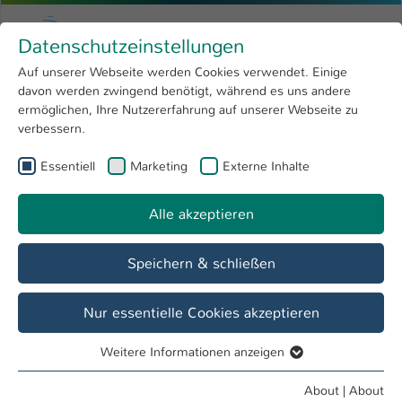
Skip to main content
Menu
University of Applied Sciences Kaiserslauter
Datenschutzeinstellungen
Studying
Open submenu
8
Auf unserer Webseite werden Cookies verwendet. Einige
davon werden zwingend benötigt, während es uns andere
You are here:
Research
Open submenu
4
EIP (Erasmus Incoming Program)
ermöglichen, Ihre Nutzererfahrung auf unserer Webseite zu
verbessern.
University
Open submenu
8
Fachbereich
Essentiell
Marketing
Externe Inhalte
International
Open submenu
8
Betriebswirtschaft
Alle akzeptieren
Overview
Prospective Students
Speichern & schließen
Application and Admission
Nur essentielle Cookies akzeptieren
How to Register
Weitere Informationen anzeigen
Essentiell
What you need for registration:
Essentielle Cookies werden für grundlegende Funktionen
About
|
About
Learning agreement