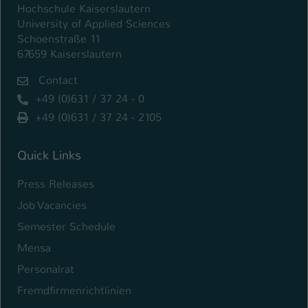
Einstellungen. Unter anderem eine zufällig
Hochschule Kaiserslautern
generierte ID, für die historische
University of Applied Sciences
Zweck
Speicherung Ihrer vorgenommen
Schoenstraße 11
Einstellungen, falls der Webseiten-
67659 Kaiserslautern
Betreiber dies eingestellt hat.
Contact
+49 (0)631 / 37 24 - 0
Name
fe_typo_user / PHPSESSID
+49 (0)631 / 37 24 - 2105
Anbieter
TYPO3
Quick Links
Laufzeit
1 Woche
Press Releases
Dieses Cookie ist ein Standard-Session-
Job Vacancies
Cookie von TYPO3. Es speichert im Fall
Semester Schedule
eines Intranet-Logins die Session-ID. So
Zweck
kann der eingeloggte Benutzer
Mensa
wiedererkannt werden und es wird ihm
Personalrat
Zugang zu geschützten Bereichen
gewährt.
Fremdfirmenrichtlinien