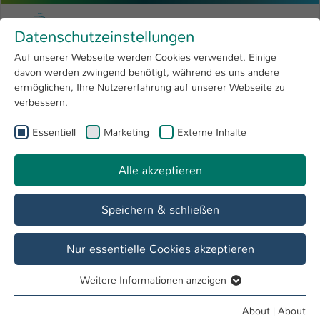
Skip to main content
Menu
University of Applied Sciences Kaiserslauter
Datenschutzeinstellungen
Studying
Open submenu
8
Auf unserer Webseite werden Cookies verwendet. Einige
davon werden zwingend benötigt, während es uns andere
You are here:
Research
Open submenu
4
Angewandte Ingenieurwissenschaften
ermöglichen, Ihre Nutzererfahrung auf unserer Webseite zu
verbessern.
University
Open submenu
8
Fachbereich
Essentiell
Marketing
Externe Inhalte
International
Open submenu
8
Angewandte Ingenieurwissenschaften
Alle akzeptieren
Overview
Studieninteressierte
Studierende
Speichern & schließen
Master Studiengänge
Nur essentielle Cookies akzeptieren
Weitere Informationen anzeigen
Essentiell
Essentielle Cookies werden für grundlegende Funktionen
About
|
About