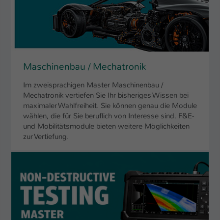
Einstellungen. Unter anderem eine zufällig
generierte ID, für die historische
Zweck
Speicherung Ihrer vorgenommen
Einstellungen, falls der Webseiten-
Betreiber dies eingestellt hat.
Maschinenbau / Mechatronik
Name
fe_typo_user / PHPSESSID
Im zweisprachigen Master Maschinenbau /
Mechatronik vertiefen Sie Ihr bisheriges Wissen bei
Anbieter
TYPO3
maximaler Wahlfreiheit. Sie können genau die Module
wählen, die für Sie beruflich von Interesse sind. F&E-
Laufzeit
1 Woche
und Mobilitätsmodule bieten weitere Möglichkeiten
zur Vertiefung.
Dieses Cookie ist ein Standard-Session-
Cookie von TYPO3. Es speichert im Fall
eines Intranet-Logins die Session-ID. So
Zweck
kann der eingeloggte Benutzer
wiedererkannt werden und es wird ihm
Zugang zu geschützten Bereichen
gewährt.