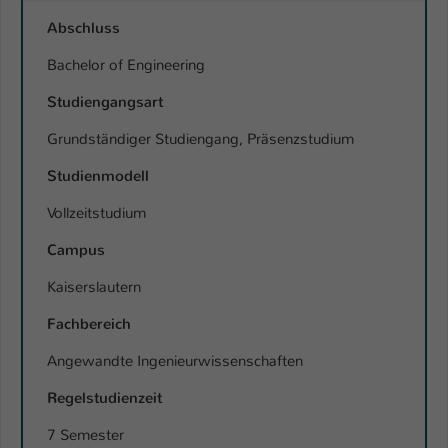
Einstellungen. Unter anderem eine zufällig
Abschluss
generierte ID, für die historische
Zweck
Speicherung Ihrer vorgenommen
Bachelor of Engineering
Einstellungen, falls der Webseiten-
Betreiber dies eingestellt hat.
Studiengangsart
Grundständiger Studiengang, Präsenzstudium
Name
fe_typo_user / PHPSESSID
Studienmodell
Anbieter
TYPO3
Vollzeitstudium
Laufzeit
1 Woche
Campus
Kaiserslautern
Dieses Cookie ist ein Standard-Session-
Cookie von TYPO3. Es speichert im Fall
Fachbereich
eines Intranet-Logins die Session-ID. So
Zweck
kann der eingeloggte Benutzer
Angewandte Ingenieurwissenschaften
wiedererkannt werden und es wird ihm
Zugang zu geschützten Bereichen
Regelstudienzeit
gewährt.
7 Semester