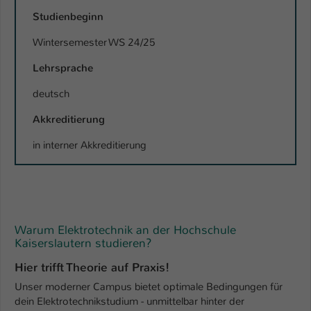
Studienbeginn
Name
be_typo_user
Wintersemester WS 24/25
Anbieter
TYPO3
Lehrsprache
Laufzeit
1 Tag
deutsch
Dieser Cookie teilt der Webseite mit, ob
Akkreditierung
ein Besucher im Typo3-Backend
Zweck
angemeldet ist und Rechte besitzt diese
in interner Akkreditierung
zu verwalten.
Warum Elektrotechnik an der Hochschule
Kaiserslautern studieren?
Hier trifft Theorie auf Praxis!
Unser moderner Campus bietet optimale Bedingungen für
dein Elektrotechnikstudium - unmittelbar hinter der