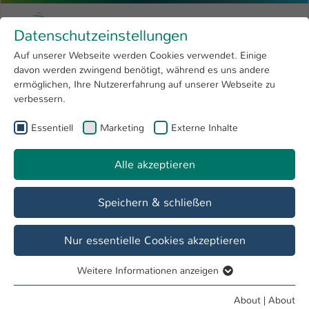
Skip to main content
Menu
University of Applied Sciences Kaiserslauter
Datenschutzeinstellungen
Studying
Open submenu
8
Auf unserer Webseite werden Cookies verwendet. Einige
davon werden zwingend benötigt, während es uns andere
You are here:
Research
Open submenu
4
Duales praxisorientiertes Ingenieurstudium - besser geht´s nicht
ermöglichen, Ihre Nutzererfahrung auf unserer Webseite zu
verbessern.
University
Open submenu
8
Essentiell
Marketing
Externe Inhalte
International
Open submenu
8
Alle akzeptieren
Speichern & schließen
Nur essentielle Cookies akzeptieren
Ohne Elektrotechnik bewegt sich nichts
Weitere Informationen anzeigen
Bachelor Elektrotechnik - Dual
Essentiell
Essentielle Cookies werden für grundlegende Funktionen
About
|
About