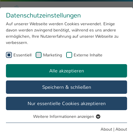
Skip to main content
Menu
University of Applied Sciences Kaiserslauter
Datenschutzeinstellungen
Studying
Open submenu
8
Auf unserer Webseite werden Cookies verwendet. Einige
davon werden zwingend benötigt, während es uns andere
You are here:
Research
Open submenu
4
Angewandte Ingenieurwissenschaften
ermöglichen, Ihre Nutzererfahrung auf unserer Webseite zu
verbessern.
University
Open submenu
8
Fachbereich
Essentiell
Marketing
Externe Inhalte
International
Open submenu
8
Angewandte Ingenieurwissenschaften
Alle akzeptieren
Overview
Studieninteressierte
Studierende
Speichern & schließen
Anerkennungen
Nur essentielle Cookies akzeptieren
Wenn du Leistungen anerkennen lassen willst, die du in
einem anderen Studiengang oder außerhalb des
Weitere Informationen anzeigen
Essentiell
Hochschulbereichs erbracht hast, ist deine Ansprechpartnerin
Essentielle Cookies werden für grundlegende Funktionen
Eva Corcilius.
About
|
About