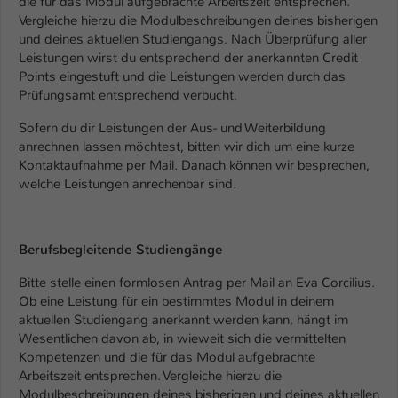
die für das Modul aufgebrachte Arbeitszeit entsprechen.
Einstellungen. Unter anderem eine zufällig
Vergleiche hierzu die Modulbeschreibungen deines bisherigen
generierte ID, für die historische
Zweck
und deines aktuellen Studiengangs. Nach Überprüfung aller
Speicherung Ihrer vorgenommen
Leistungen wirst du entsprechend der anerkannten Credit
Einstellungen, falls der Webseiten-
Points eingestuft und die Leistungen werden durch das
Betreiber dies eingestellt hat.
Prüfungsamt entsprechend verbucht.
Sofern du dir Leistungen der Aus- und Weiterbildung
Name
fe_typo_user / PHPSESSID
anrechnen lassen möchtest, bitten wir dich um eine kurze
Kontaktaufnahme per Mail. Danach können wir besprechen,
Anbieter
TYPO3
welche Leistungen anrechenbar sind.
Laufzeit
1 Woche
Berufsbegleitende Studiengänge
Dieses Cookie ist ein Standard-Session-
Cookie von TYPO3. Es speichert im Fall
Bitte stelle einen formlosen Antrag per Mail an Eva Corcilius.
eines Intranet-Logins die Session-ID. So
Ob eine Leistung für ein bestimmtes Modul in deinem
Zweck
kann der eingeloggte Benutzer
aktuellen Studiengang anerkannt werden kann, hängt im
wiedererkannt werden und es wird ihm
Wesentlichen davon ab, in wieweit sich die vermittelten
Zugang zu geschützten Bereichen
Kompetenzen und die für das Modul aufgebrachte
gewährt.
Arbeitszeit entsprechen. Vergleiche hierzu die
Modulbeschreibungen deines bisherigen und deines aktuellen