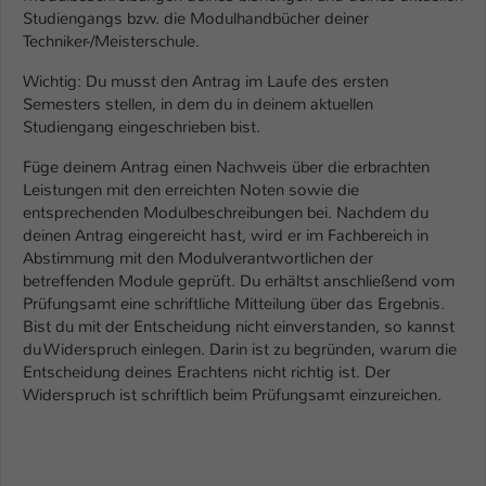
Studiengangs bzw. die Modulhandbücher deiner
Name
be_typo_user
Techniker-/Meisterschule.
Wichtig: Du musst den Antrag im Laufe des ersten
Anbieter
TYPO3
Semesters stellen, in dem du in deinem aktuellen
Studiengang eingeschrieben bist.
Laufzeit
1 Tag
Füge deinem Antrag einen Nachweis über die erbrachten
Dieser Cookie teilt der Webseite mit, ob
Leistungen mit den erreichten Noten sowie die
ein Besucher im Typo3-Backend
entsprechenden Modulbeschreibungen bei. Nachdem du
Zweck
angemeldet ist und Rechte besitzt diese
deinen Antrag eingereicht hast, wird er im Fachbereich in
zu verwalten.
Abstimmung mit den Modulverantwortlichen der
betreffenden Module geprüft. Du erhältst anschließend vom
Prüfungsamt eine schriftliche Mitteilung über das Ergebnis.
Bist du mit der Entscheidung nicht einverstanden, so kannst
du Widerspruch einlegen. Darin ist zu begründen, warum die
Entscheidung deines Erachtens nicht richtig ist. Der
Widerspruch ist schriftlich beim Prüfungsamt einzureichen.