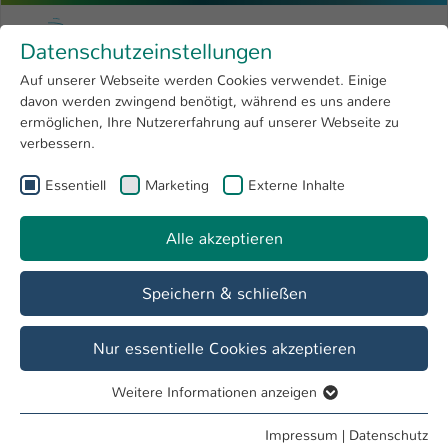
Zum Hauptinhalt springen
Menu
Hochschule Kaiserslautern
Datenschutzeinstellungen
Studium
Open submenu
8
Auf unserer Webseite werden Cookies verwendet. Einige
davon werden zwingend benötigt, während es uns andere
Sie sind hier:
Forschung
Open submenu
4
Forschung
ermöglichen, Ihre Nutzererfahrung auf unserer Webseite zu
verbessern.
Hochschule
Open submenu
8
Werkstoffkunde & Werkstoffprüfung WWHK
Essentiell
Marketing
Externe Inhalte
International
Open submenu
8
Alle akzeptieren
Übersicht
Team
Lehre
Laborausstattung
Speichern & schließen
Sie finden uns
Hochschule Kaiserslautern
Nur essentielle Cookies akzeptieren
University of Applied Sciences
Schoenstraße 11
Weitere Informationen anzeigen
Essentiell
67659 Kaiserslautern
Essentielle Cookies werden für grundlegende Funktionen
Impressum
|
Datenschutz