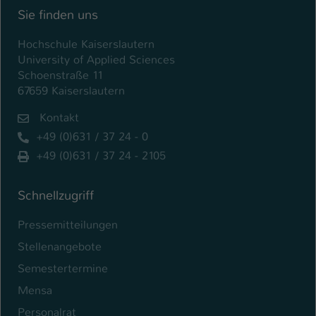
Einstellungen. Unter anderem eine zufällig
Sie finden uns
generierte ID, für die historische
Zweck
Speicherung Ihrer vorgenommen
Hochschule Kaiserslautern
Einstellungen, falls der Webseiten-
University of Applied Sciences
Betreiber dies eingestellt hat.
Schoenstraße 11
67659 Kaiserslautern
Name
fe_typo_user / PHPSESSID
Kontakt
+49 (0)631 / 37 24 - 0
Anbieter
TYPO3
+49 (0)631 / 37 24 - 2105
Laufzeit
1 Woche
Schnellzugriff
Dieses Cookie ist ein Standard-Session-
Cookie von TYPO3. Es speichert im Fall
Pressemitteilungen
eines Intranet-Logins die Session-ID. So
Stellenangebote
Zweck
kann der eingeloggte Benutzer
wiedererkannt werden und es wird ihm
Semestertermine
Zugang zu geschützten Bereichen
Mensa
gewährt.
Personalrat