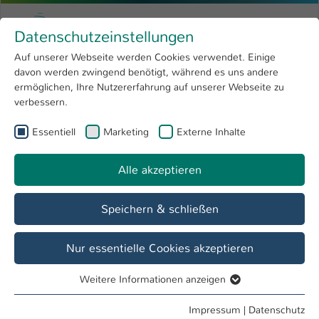
Zum Hauptinhalt springen
Menu
Hochschule Kaiserslautern
Datenschutzeinstellungen
Studium
Open submenu
8
Auf unserer Webseite werden Cookies verwendet. Einige
davon werden zwingend benötigt, während es uns andere
Sie sind hier:
Forschung
Open submenu
4
Ausstattung/Dienstleistungen
ermöglichen, Ihre Nutzererfahrung auf unserer Webseite zu
verbessern.
Hochschule
Open submenu
8
AG Elektrotechnische Systeme der
Essentiell
Marketing
Externe Inhalte
International
Open submenu
8
Mechatronik
Alle akzeptieren
Übersicht
Lehre
Team
Forschung
Speichern & schließen
Nur essentielle Cookies akzeptieren
Elektro-Motorenprüfstand
bis 5 kW:
Weitere Informationen anzeigen
Essentiell
Beim Prüfstand für Elektromotoren bis 5 kW ist der
Essentielle Cookies werden für grundlegende Funktionen
Impressum
|
Datenschutz
zu vermessende Motor über eine Messewelle mit