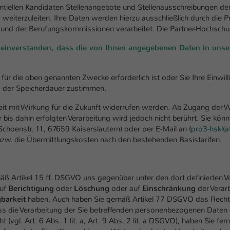
einwandfrei funktioniert.
entiellen Kandidaten Stellenangebote und Stellenausschreibungen de
) weiterzuleiten. Ihre Daten werden hierzu ausschließlich durch die 
Name
Cookie-Informationen anzeigen
cookie_optin
 und der Berufungskommissionen verarbeitet. Die Partner-Hochschule
Anbieter
TYPO3
t einverstanden, dass die von Ihnen angegebenen Daten in un
Marketing
Diese Cookies werden verwendet um das Nutzungsverhalten der
Laufzeit
1 Jahr
Besucher auf der Website nachzuverfolgen. Die erhobenen Daten
ür die oben genannten Zwecke erforderlich ist oder Sie Ihre Einwill
werden anonymisiert und ausschließlich für interne Zwecke
ng der Speicherdauer zustimmen.
Dieses Cookie wird verwendet, um Ihre Cookie-
Zweck
verwendet.
Einstellungen für diese Website zu speichern.
erzeit mit Wirkung für die Zukunft widerrufen werden. Ab Zugang der 
Name
Cookie-Informationen anzeigen
_pk_*.*
 bis dahin erfolgten Verarbeitung wird jedoch nicht berührt. Sie kö
choenstr. 11, 67659 Kaiserslautern) oder per E-Mail an (
pro3-hskl(a
Name
SgCookieOptin.lastPreferences
Anbieter
bzw. die Übermittlungskosten nach den bestehenden Basistarifen.
Hochschule Kaiserslautern
Externe Inhalte
Anbieter
TYPO3
Wir verwenden auf unserer Website externe Inhalte (Youtube,
Laufzeit
7 Tage
Vimeo, Issuu), um Ihnen zusätzliche Informationen anzubieten.
Laufzeit
emäß Artikel 15 ff. DSGVO uns gegenüber unter den dort definierten
1 Jahr
Cookie von Matomo für Website-Analysen.
auf
Berichtigung
oder
Löschung
oder auf
Einschränkung
der Verar
Zweck
Erzeugt statistische Daten darüber, wie der
barkeit
haben. Auch haben Sie gemäß Artikel 77 DSGVO das Rech
Dieser Wert speichert Ihre Consent-
Besucher die Website nutzt.
ass die Verarbeitung der Sie betreffenden personenbezogenen Daten
Einstellungen. Unter anderem eine zufällig
t (vgl. Art. 6 Abs. 1 lit. a, Art. 9 Abs. 2 lit. a DSGVO), haben Sie fer
Zweck
generierte ID, für die historische Speicherung