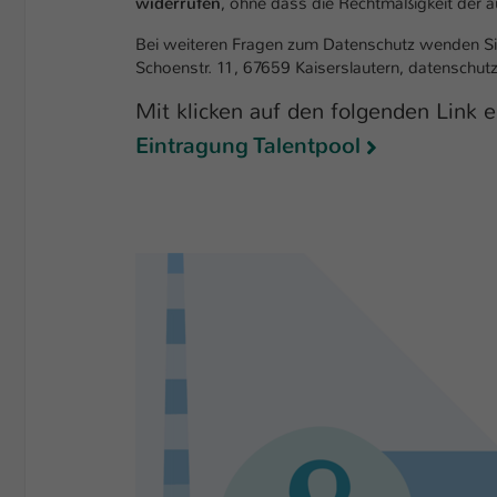
widerrufen
, ohne dass die Rechtmäßigkeit der au
Bei weiteren Fragen zum Datenschutz wenden Sie 
Schoenstr. 11, 67659 Kaiserslautern, datenschut
Mit klicken auf den folgenden Link 
Eintragung Talentpool