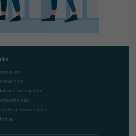
inks
mpressum
atenschutz
formationspflichten
rrierefreiheit
GG-Beschwerdestelle
itemap