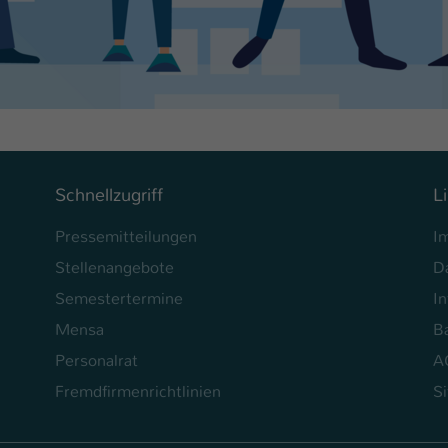
Schnellzugriff
L
Pressemitteilungen
I
Stellenangebote
D
Semestertermine
In
Mensa
Ba
Personalrat
A
Fremdfirmenrichtlinien
S