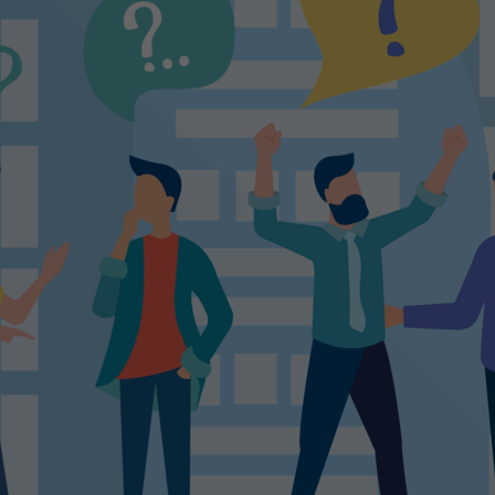
Laufzeit
1 Tag
Dieser Cookie teilt der Webseite mit, ob ein
Zweck
Besucher im Typo3-Backend angemeldet ist und
Rechte besitzt diese zu verwalten.