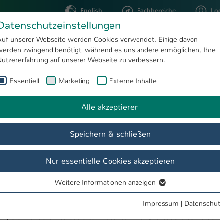
English
Fachbereiche
Lo
Datenschutzeinstellungen
Auf unserer Webseite werden Cookies verwendet. Einige davon
werden zwingend benötigt, während es uns andere ermöglichen, Ihre
STUDIUM
FORSCHUNG
Nutzererfahrung auf unserer Webseite zu verbessern.
Essentiell
Marketing
Externe Inhalte
Datenschutzerklärung
Alle akzeptieren
cklung und -bindung
Neue Professurformate
StrategiePro3
Speichern & schließen
Nur essentielle Cookies akzeptieren
ren Talentpool
Weitere Informationen anzeigen
Essentiell
1, 67659 Kaiserslautern, Telefon: 06 31 / 37 24 – 0, E-Mail:
pro3-hsk
Essentielle Cookies werden für grundlegende Funktionen der
Impressum
|
Datenschut
lich dürfen diese nur verarbeitet werden, wenn eine Rechtsgrundla
Webseite benötigt. Dadurch ist gewährleistet, dass die Webseite
en, Sie in unsere Interessierten-Datenbank für professorales Perso