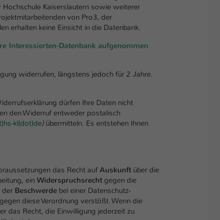
r Hochschule Kaiserslautern sowie weiterer
Projektmitarbeitenden von Pro3, der
n erhalten keine Einsicht in die Datenbank.
sere Interessierten-Datenbank aufgenommen
igung widerrufen, längstens jedoch für 2 Jahre.
Widerrufserklärung dürfen Ihre Daten nicht
nnen den Widerruf entweder postalisch
t)hs-kl(dot)de
)
übermitteln. Es entstehen Ihnen
 Voraussetzungen das Recht auf
Auskunft
über die
beitung, ein
Widerspruchsrecht
gegen die
t der
Beschwerde
bei einer Datenschutz-
 gegen diese Verordnung verstößt. Wenn die
ner das Recht, die Einwilligung jederzeit zu