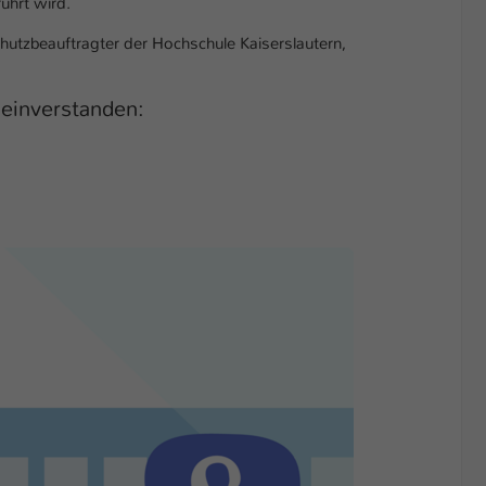
ührt wird.
hutzbeauftragter der Hochschule Kaiserslautern,
 einverstanden: