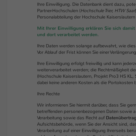
Ihre Einwilligung. Die Datenbank dient dazu, pot
Partner-Hochschulen (
Hochschule Trier, HTW Saar
Personalabteilung der Hochschule Kaiserslautern
Mit Ihrer
Einwilligung
erklären Sie sich dami
und dort verarbeitet werden.
Ihre Daten werden solange aufbewahrt, wie dies f
Vor Ablauf der Frist können Sie einer Verlängeru
Ihre Einwilligung erfolgt freiwillig und kann jed
weiterverarbeitet werden; die Rechtmäßigkeit der
(Hochschule Kaiserslautern, Projekt Pro3 HS KL, S
dabei keine anderen Kosten als die Portokosten 
Ihre Rechte
Wir informieren Sie hiermit darüber, dass Sie g
betreffenden personenbezogenen Daten sowie 
Verarbeitung sowie das Recht auf
Datenübertrag
Aufsichtsbehörde, wenn Sie der Ansicht sind, d
Verarbeitung auf einer Einwilligung Ihrerseits beruh