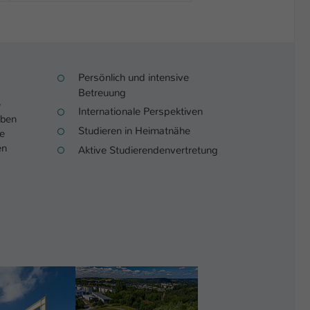
Persönlich und intensive
Betreuung
e
Internationale Perspektiven
eben
Studieren in Heimatnähe
ie
en
Aktive Studierendenvertretung
er version
Show larger version