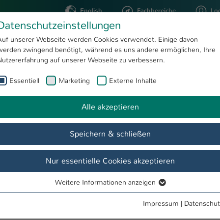
English
Fachbereiche
Lo
Datenschutzeinstellungen
Auf unserer Webseite werden Cookies verwendet. Einige davon
werden zwingend benötigt, während es uns andere ermöglichen, Ihre
STUDIUM
FORSCHUNG
Nutzererfahrung auf unserer Webseite zu verbessern.
Essentiell
Marketing
Externe Inhalte
Du hast das Quiz geschafft!
ken
Alle akzeptieren
Speichern & schließen
Nur essentielle Cookies akzeptieren
Weitere Informationen anzeigen
Essentiell
Essentielle Cookies werden für grundlegende Funktionen der
Impressum
|
Datenschut
Webseite benötigt. Dadurch ist gewährleistet, dass die Webseite