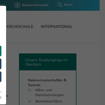
Suche
gins
Standorte/Kontakt
HOCHSCHULE
INTERNATIONAL
Unsere Studiengänge im
Überblick
Naturwissenschaften &
Technik:
Mikro- und
Nanotechnologien
z
Biomedical Micro