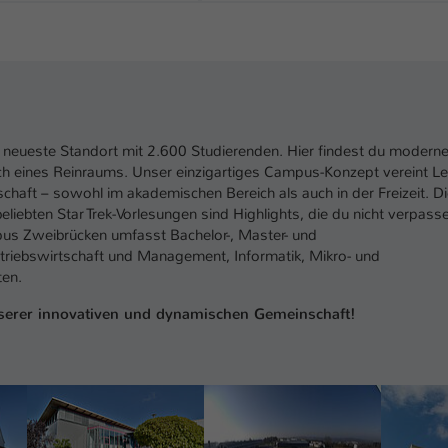
neueste Standort mit 2.600 Studierenden. Hier findest du modern
ich eines Reinraums. Unser einzigartiges Campus-Konzept vereint L
chaft – sowohl im akademischen Bereich als auch in der Freizeit. D
iebten Star Trek-Vorlesungen sind Highlights, die du nicht verpass
pus Zweibrücken umfasst Bachelor-, Master- und
triebswirtschaft und Management, Informatik, Mikro- und
en.
nserer innovativen und dynamischen Gemeinschaft!
Show larger version
Show larger version
Show larg