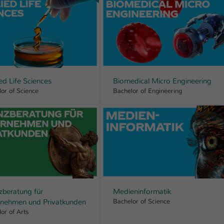
Laufzeit
1 Tag
Dieser Cookie teilt der Webseite mit, ob ein
Zweck
Besucher im Typo3-Backend angemeldet ist und
Rechte besitzt diese zu verwalten.
ed Life Sciences
Biomedical Micro Engineering
or of Science
Bachelor of Engineering
zberatung für
Medieninformatik
rnehmen und Privatkunden
Bachelor of Science
or of Arts