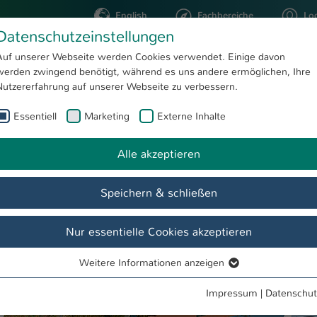
English
Fachbereiche
Lo
Datenschutzeinstellungen
Auf unserer Webseite werden Cookies verwendet. Einige davon
werden zwingend benötigt, während es uns andere ermöglichen, Ihre
STUDIUM
FORSCHUNG
Nutzererfahrung auf unserer Webseite zu verbessern.
Essentiell
Marketing
Externe Inhalte
Allgemeine Studienberatung
Alle akzeptieren
Speichern & schließen
Nur essentielle Cookies akzeptieren
Weitere Informationen anzeigen
Essentiell
Essentielle Cookies werden für grundlegende Funktionen der
Impressum
|
Datenschut
Webseite benötigt. Dadurch ist gewährleistet, dass die Webseite