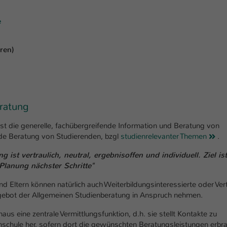
Laufzeit
1 Tag
e
Dieser Cookie teilt der Webseite mit, ob ein
Zweck
Besucher im Typo3-Backend angemeldet ist und
ren)
Rechte besitzt diese zu verwalten.
ratung
t die generelle, fachübergreifende Information und Beratung von
nde Beratung von Studierenden, bzgl
studienrelevanter Themen
.
ist vertraulich, neutral, ergebnisoffen und individuell. Ziel ist
anung nächster Schritte"
 Eltern können natürlich auch Weiterbildungsinteressierte oder Vert
gebot der Allgemeinen Studienberatung in Anspruch nehmen.
aus eine zentrale Vermittlungsfunktion, d.h. sie stellt Kontakte zu
schule her, sofern dort die gewünschten Beratungsleistungen erbr