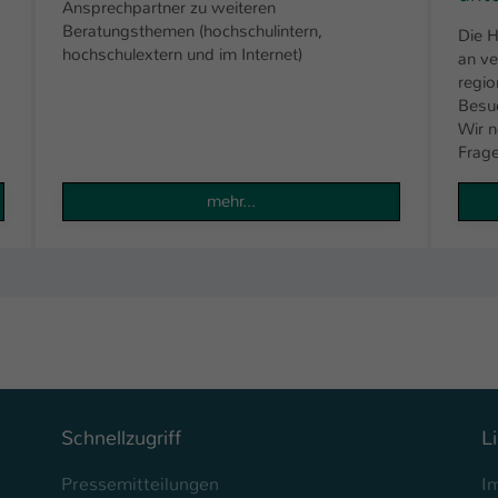
Ansprechpartner zu weiteren
Beratungsthemen (hochschulintern,
Die H
hochschulextern und im Internet)
an ve
regio
Besu
Wir n
Frage
mehr...
Schnellzugriff
L
Pressemitteilungen
I