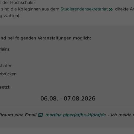
Ihrer vorgenommen Einstellungen, falls der
n der Hochschule?
Webseiten-Betreiber dies eingestellt hat.
n sind die Kolleginnen aus dem
Studierendensekretariat
direkte A
g wählen).
Name
fe_typo_user / PHPSESSID
nd bei folgenden Veranstaltungen möglich:
Anbieter
TYPO3
Mainz
Laufzeit
1 Woche
shafen
Dieses Cookie ist ein Standard-Session-Cookie
von TYPO3. Es speichert im Fall eines Intranet-
rbrücken
Zweck
Logins die Session-ID. So kann der eingeloggte
Benutzer wiedererkannt werden und es wird
setzt:
ihm Zugang zu geschützten Bereichen gewährt.
06.08. - 07.08.2026
Name
be_typo_user
eitraum eine Email
martina.piper(at)hs-kl(dot)de
- ich melde 
Anbieter
TYPO3