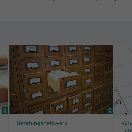
6776319 Colourbox Foto Dmitrii Shironosov
7748526
Ver
Beratungsnetzwerk
unt