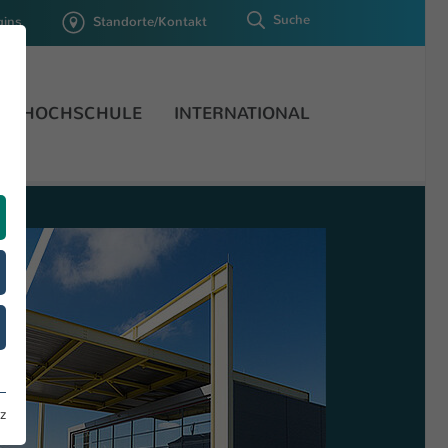
Suche
gins
Standorte/Kontakt
HOCHSCHULE
INTERNATIONAL
z