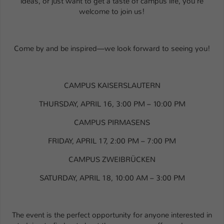
ideas, or just want to get a taste of campus life, you're
welcome to join us!
Name
be_typo_user
Anbieter
TYPO3
Come by and be inspired—we look forward to seeing you!
Laufzeit
1 Tag
Dieser Cookie teilt der Webseite mit, ob
CAMPUS KAISERSLAUTERN
ein Besucher im Typo3-Backend
Zweck
THURSDAY, APRIL 16, 3:00 PM – 10:00 PM
angemeldet ist und Rechte besitzt diese
zu verwalten.
CAMPUS PIRMASENS
FRIDAY, APRIL 17, 2:00 PM – 7:00 PM
CAMPUS ZWEIBRÜCKEN
SATURDAY, APRIL 18, 10:00 AM – 3:00 PM
The event is the perfect opportunity for anyone interested in