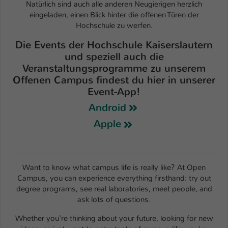
Einstellungen. Unter anderem eine zufällig
Natürlich sind auch alle anderen Neugierigen herzlich
generierte ID, für die historische
eingeladen, einen Blick hinter die offenen Türen der
Zweck
Hochschule zu werfen.
Speicherung Ihrer vorgenommen
Einstellungen, falls der Webseiten-
Die Events der Hochschule Kaiserslautern
Betreiber dies eingestellt hat.
und speziell auch die
Veranstaltungsprogramme zu unserem
Offenen Campus findest du hier in unserer
Name
fe_typo_user / PHPSESSID
Event-App!
Anbieter
TYPO3
Android
Apple
Laufzeit
1 Woche
Dieses Cookie ist ein Standard-Session-
Cookie von TYPO3. Es speichert im Fall
Want to know what campus life is really like? At Open
eines Intranet-Logins die Session-ID. So
Campus, you can experience everything firsthand: try out
Zweck
kann der eingeloggte Benutzer
degree programs, see real laboratories, meet people, and
wiedererkannt werden und es wird ihm
ask lots of questions.
Zugang zu geschützten Bereichen
gewährt.
Whether you're thinking about your future, looking for new