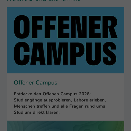
Einstellungen. Unter anderem eine zufällig
generierte ID, für die historische
Zweck
Speicherung Ihrer vorgenommen
Einstellungen, falls der Webseiten-
Betreiber dies eingestellt hat.
Name
fe_typo_user / PHPSESSID
Anbieter
TYPO3
Laufzeit
1 Woche
Offener Campus
Dieses Cookie ist ein Standard-Session-
Cookie von TYPO3. Es speichert im Fall
Entdecke den Offenen Campus 2026:
eines Intranet-Logins die Session-ID. So
Studiengänge ausprobieren, Labore erleben,
Zweck
kann der eingeloggte Benutzer
Menschen treffen und alle Fragen rund ums
wiedererkannt werden und es wird ihm
Studium direkt klären.
Zugang zu geschützten Bereichen
gewährt.