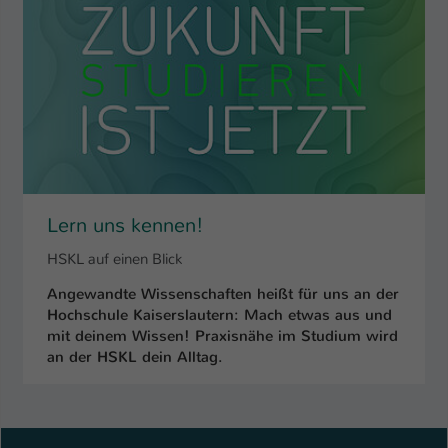
Name
be_typo_user
Anbieter
TYPO3
Laufzeit
1 Tag
Dieser Cookie teilt der Webseite mit, ob
ein Besucher im Typo3-Backend
Zweck
angemeldet ist und Rechte besitzt diese
Lern uns kennen!
zu verwalten.
HSKL auf einen Blick
Angewandte Wissenschaften heißt für uns an der
Hochschule Kaiserslautern: Mach etwas aus und
mit deinem Wissen! Praxisnähe im Studium wird
an der HSKL dein Alltag.