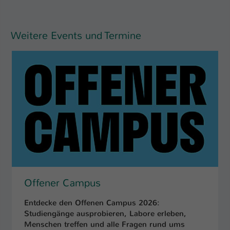
Name
be_typo_user
Weitere Events und Termine
Anbieter
TYPO3
Laufzeit
1 Tag
Dieser Cookie teilt der Webseite mit, ob
ein Besucher im Typo3-Backend
Zweck
angemeldet ist und Rechte besitzt diese
zu verwalten.
Offener Campus
Entdecke den Offenen Campus 2026:
Studiengänge ausprobieren, Labore erleben,
Menschen treffen und alle Fragen rund ums