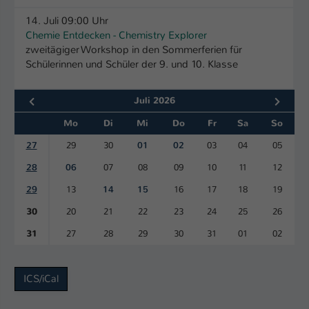
Einstellungen. Unter anderem eine zufällig
generierte ID, für die historische
14. Juli 09:00 Uhr
Zweck
Speicherung Ihrer vorgenommen
Chemie Entdecken - Chemistry Explorer
zweitägiger Workshop in den Sommerferien für
Einstellungen, falls der Webseiten-
Schülerinnen und Schüler der 9. und 10. Klasse
Betreiber dies eingestellt hat.
Juli 2026
Name
fe_typo_user / PHPSESSID
Mo
Di
Mi
Do
Fr
Sa
So
Anbieter
TYPO3
27
29
30
01
02
03
04
05
Laufzeit
28
06
07
08
09
10
11
12
1 Woche
29
13
14
15
16
17
18
19
Dieses Cookie ist ein Standard-Session-
30
20
21
22
23
24
25
26
Cookie von TYPO3. Es speichert im Fall
eines Intranet-Logins die Session-ID. So
31
27
28
29
30
31
01
02
Zweck
kann der eingeloggte Benutzer
wiedererkannt werden und es wird ihm
Zugang zu geschützten Bereichen
ICS/iCal
gewährt.