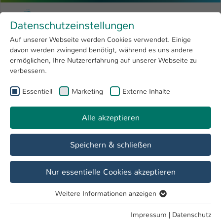
Zum Hauptinhalt springen
Menu
Hochschule Kaiserslautern
Datenschutzeinstellungen
Studium
Open submenu
8
Auf unserer Webseite werden Cookies verwendet. Einige
davon werden zwingend benötigt, während es uns andere
Sie sind hier:
Forschung
Open submenu
4
Aktuelles
ermöglichen, Ihre Nutzererfahrung auf unserer Webseite zu
verbessern.
Hochschule
Open submenu
8
Essentiell
Marketing
Externe Inhalte
Veranstaltungen
International
Open submenu
8
02. Juni
Alle akzeptieren
1 Einträge gefunden
Speichern & schließen
02. Juni 10:00 Uhr
FiKoM Kaiserslautern
Nur essentielle Cookies akzeptieren
Juni 2026
Weitere Informationen anzeigen
Essentiell
Mo
Di
Mi
Do
Fr
Sa
So
Essentielle Cookies werden für grundlegende Funktionen
Impressum
|
Datenschutz
23
01
02
03
04
05
06
07