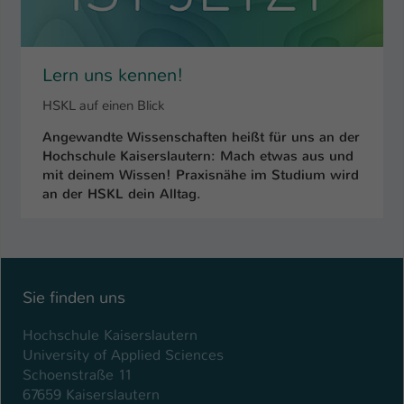
Name
be_typo_user
Anbieter
TYPO3
Lern uns kennen!
HSKL auf einen Blick
Laufzeit
1 Tag
Angewandte Wissenschaften heißt für uns an der
Dieser Cookie teilt der Webseite mit, ob
Hochschule Kaiserslautern: Mach etwas aus und
ein Besucher im Typo3-Backend
mit deinem Wissen! Praxisnähe im Studium wird
Zweck
angemeldet ist und Rechte besitzt diese
an der HSKL dein Alltag.
zu verwalten.
Sie finden uns
Hochschule Kaiserslautern
University of Applied Sciences
Schoenstraße 11
67659 Kaiserslautern