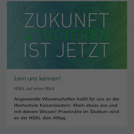
Name
be_typo_user
Anbieter
TYPO3
Laufzeit
1 Tag
Dieser Cookie teilt der Webseite mit, ob
ein Besucher im Typo3-Backend
Zweck
angemeldet ist und Rechte besitzt diese
zu verwalten.
Lern uns kennen!
HSKL auf einen Blick
Angewandte Wissenschaften heißt für uns an der
Hochschule Kaiserslautern: Mach etwas aus und
mit deinem Wissen! Praxisnähe im Studium wird
an der HSKL dein Alltag.