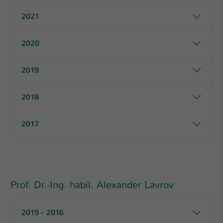
2021
Name
be_typo_user
Anbieter
TYPO3
2020
Laufzeit
1 Tag
2019
Dieser Cookie teilt der Webseite mit, ob
ein Besucher im Typo3-Backend
2018
Zweck
angemeldet ist und Rechte besitzt diese
zu verwalten.
2017
Prof. Dr.-Ing. habil. Alexander Lavrov
2019 - 2016