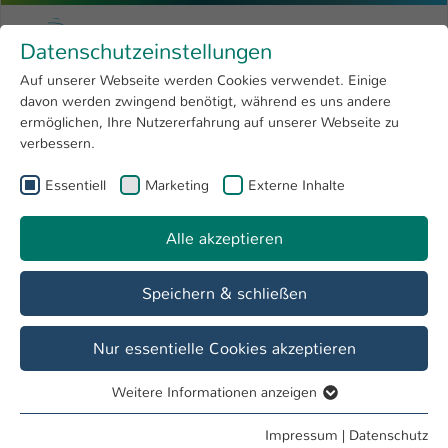
Zum Hauptinhalt springen
Menu
Hochschule Kaiserslautern
Datenschutzeinstellungen
Studium
Open submenu
8
Auf unserer Webseite werden Cookies verwendet. Einige
davon werden zwingend benötigt, während es uns andere
Sie sind hier:
Forschung
Open submenu
4
Interaction, Technology, Empirical Research and Application (ITERA)
ermöglichen, Ihre Nutzererfahrung auf unserer Webseite zu
verbessern.
Hochschule
Open submenu
8
Interaction, Technology, Empirical Research
Essentiell
Marketing
Externe Inhalte
International
Open submenu
8
and Application
Alle akzeptieren
Übersicht
Profil
Mitglieder
Projekte
Speichern & schließen
Nur essentielle Cookies akzeptieren
Veröffentlichungen
Erfahren Sie mehr zu den Veröffentlichungen der Mitglieder
Weitere Informationen anzeigen
Essentiell
unseres Forschungsschwerpunkts.
Essentielle Cookies werden für grundlegende Funktionen
Impressum
|
Datenschutz