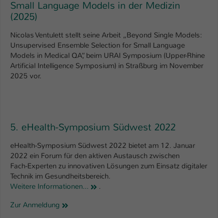
Small Language Models in der Medizin
(2025)
Name
be_typo_user
Nicolas Ventulett stellt seine Arbeit „Beyond Single Models:
Anbieter
TYPO3
Unsupervised Ensemble Selection for Small Language
Models in Medical QA“, beim URAI Symposium (Upper-Rhine
Laufzeit
1 Tag
Artificial Intelligence Symposium) in Straßburg im November
2025 vor.
Dieser Cookie teilt der Webseite mit, ob
ein Besucher im Typo3-Backend
Zweck
angemeldet ist und Rechte besitzt diese
zu verwalten.
5. eHealth-Symposium Südwest 2022
eHealth-Symposium Südwest 2022 bietet am 12. Januar
2022 ein Forum für den aktiven Austausch zwischen
Fach-Experten zu innovativen Lösungen zum Einsatz digitaler
Technik im Gesundheitsbereich.
Weitere Informationen...
.
Zur Anmeldung