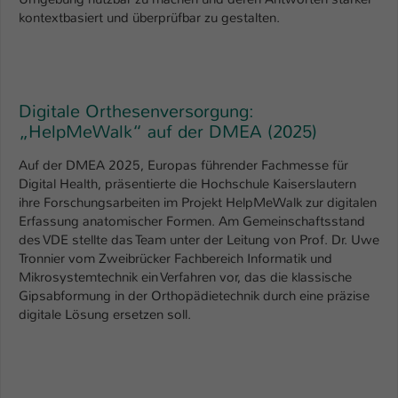
Einstellungen. Unter anderem eine zufällig
kontextbasiert und überprüfbar zu gestalten.
generierte ID, für die historische
Zweck
Speicherung Ihrer vorgenommen
Einstellungen, falls der Webseiten-
Betreiber dies eingestellt hat.
Digitale Orthesenversorgung:
„HelpMeWalk“ auf der DMEA (2025)
Name
fe_typo_user / PHPSESSID
Auf der DMEA 2025, Europas führender Fachmesse für
Anbieter
TYPO3
Digital Health, präsentierte die Hochschule Kaiserslautern
ihre Forschungsarbeiten im Projekt HelpMeWalk zur digitalen
Laufzeit
1 Woche
Erfassung anatomischer Formen. Am Gemeinschaftsstand
des VDE stellte das Team unter der Leitung von Prof. Dr. Uwe
Dieses Cookie ist ein Standard-Session-
Tronnier vom Zweibrücker Fachbereich Informatik und
Cookie von TYPO3. Es speichert im Fall
Mikrosystemtechnik ein Verfahren vor, das die klassische
eines Intranet-Logins die Session-ID. So
Gipsabformung in der Orthopädietechnik durch eine präzise
Zweck
kann der eingeloggte Benutzer
digitale Lösung ersetzen soll.
wiedererkannt werden und es wird ihm
Zugang zu geschützten Bereichen
gewährt.