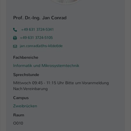
Name
be_typo_user
Prof. Dr.-Ing. Jan Conrad
Anbieter
TYPO3
+49 631 3724-5341
Laufzeit
1 Tag
+49 631 3724-5105
jan.conrad(at)hs-kl(dot)de
Dieser Cookie teilt der Webseite mit, ob
ein Besucher im Typo3-Backend
Zweck
Fachbereiche
angemeldet ist und Rechte besitzt diese
Informatik und Mikrosystemtechnik
zu verwalten.
Sprechstunde
Mittwoch 09:45 - 11:15 Uhr Bitte um Voranmeldung
Nach Vereinbarung
Campus
Zweibrücken
Raum
O010