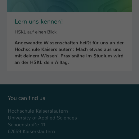
Name
be_typo_user
Lern uns kennen!
Anbieter
TYPO3
HSKL auf einen Blick
Laufzeit
1 Tag
Angewandte Wissenschaften heißt für uns an der
Hochschule Kaiserslautern: Mach etwas aus und
Dieser Cookie teilt der Webseite mit, ob
mit deinem Wissen! Praxisnähe im Studium wird
ein Besucher im Typo3-Backend
Zweck
an der HSKL dein Alltag.
angemeldet ist und Rechte besitzt diese
zu verwalten.
You can find us
Hochschule Kaiserslautern
University of Applied Sciences
Schoenstraße 11
67659 Kaiserslautern