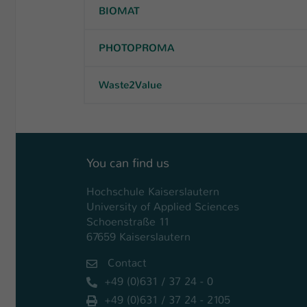
BIOMAT
PHOTOPROMA
Waste2Value
You can find us
Hochschule Kaiserslautern
University of Applied Sciences
Schoenstraße 11
67659 Kaiserslautern
Contact
+49 (0)631 / 37 24 - 0
+49 (0)631 / 37 24 - 2105