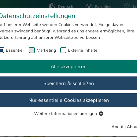
Deutsch
Faculties
L
Datenschutzeinstellungen
Kaiserslautern
Auf unserer Webseite werden Cookies verwendet. Einige davon
werden zwingend benötigt, während es uns andere ermöglichen, Ihre
STUDYING
RESEARC
Nutzererfahrung auf unserer Webseite zu verbessern.
Essentiell
Marketing
Externe Inhalte
Projects
Sustainable Materials Products and Processes (STAMP)
Alle akzeptieren
 Processes
Speichern & schließen
Nur essentielle Cookies akzeptieren
Weitere Informationen anzeigen
Essentiell
Essentielle Cookies werden für grundlegende Funktionen der
About
|
Abou
Webseite benötigt. Dadurch ist gewährleistet, dass die Webseite