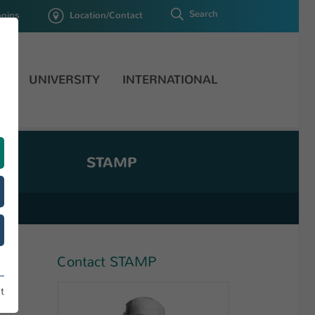
Search
ogins
Location/Contact
H
UNIVERSITY
INTERNATIONAL
STAMP
Contact STAMP
t