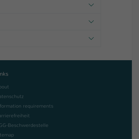
inks
bout
atenschutz
nformation requirements
rrierefreiheit
GG-Beschwerdestelle
itemap