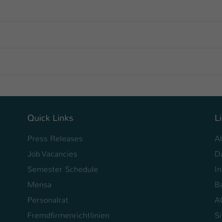
Laufzeit
1 Tag
Dieser Cookie teilt der Webseite mit, ob ein
Zweck
Besucher im Typo3-Backend angemeldet ist und
Rechte besitzt diese zu verwalten.
Quick Links
L
Press Releases
A
Job Vacancies
D
Semester Schedule
I
Mensa
Ba
Personalrat
A
Fremdfirmenrichtlinien
S