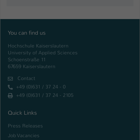
Einstellungen. Unter anderem eine zufällig
generierte ID, für die historische
Zweck
Speicherung Ihrer vorgenommen
Einstellungen, falls der Webseiten-
Betreiber dies eingestellt hat.
You can find us
Hochschule Kaiserslautern
Name
fe_typo_user / PHPSESSID
University of Applied Sciences
Schoenstraße 11
Anbieter
TYPO3
67659 Kaiserslautern
Laufzeit
1 Woche
Contact
+49 (0)631 / 37 24 - 0
Dieses Cookie ist ein Standard-Session-
+49 (0)631 / 37 24 - 2105
Cookie von TYPO3. Es speichert im Fall
eines Intranet-Logins die Session-ID. So
Zweck
kann der eingeloggte Benutzer
Quick Links
wiedererkannt werden und es wird ihm
Zugang zu geschützten Bereichen
Press Releases
gewährt.
Job Vacancies