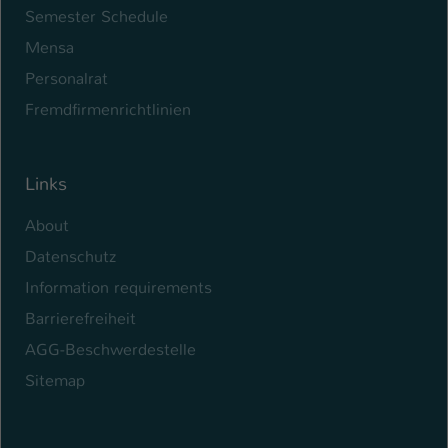
Semester Schedule
Name
be_typo_user
Mensa
Anbieter
Personalrat
TYPO3
Fremdfirmenrichtlinien
Laufzeit
1 Tag
Dieser Cookie teilt der Webseite mit, ob
Links
ein Besucher im Typo3-Backend
Zweck
angemeldet ist und Rechte besitzt diese
About
zu verwalten.
Datenschutz
Information requirements
Barrierefreiheit
AGG-Beschwerdestelle
Sitemap