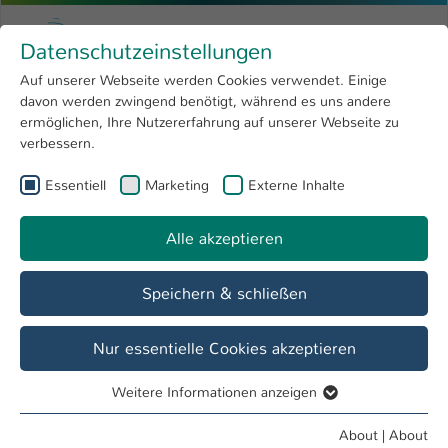
Skip to main content
Menu
University of Applied Sciences Kaiserslauter
Datenschutzeinstellungen
Studying
Open submenu
8
Auf unserer Webseite werden Cookies verwendet. Einige
davon werden zwingend benötigt, während es uns andere
You are here:
Research
Open submenu
4
Anja Weber, Dipl.-Ing.
Profile
ermöglichen, Ihre Nutzererfahrung auf unserer Webseite zu
verbessern.
University
Open submenu
8
Anja Weber, Dipl.-Ing.
Essentiell
Marketing
Externe Inhalte
International
Open submenu
8
Alle akzeptieren
Overview
Speichern & schließen
Operations
Leitung Referat Wirtschaft und Transfer
Nur essentielle Cookies akzeptieren
Weitere Informationen anzeigen
Essentiell
Essentielle Cookies werden für grundlegende Funktionen
About
|
About