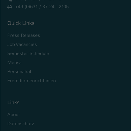
+49 (0)631 / 37 24 - 2105
Name
be_typo_user
Anbieter
Quick Links
TYPO3
Press Releases
Laufzeit
1 Tag
Job Vacancies
Dieser Cookie teilt der Webseite mit, ob
Semester Schedule
ein Besucher im Typo3-Backend
Zweck
angemeldet ist und Rechte besitzt diese
Mensa
zu verwalten.
Personalrat
Fremdfirmenrichtlinien
Links
About
Datenschutz