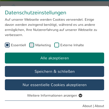
Skip to main content
Menu
University of Applied Sciences Kaiserslauter
Datenschutzeinstellungen
Studying
Open submenu
8
Auf unserer Webseite werden Cookies verwendet. Einige
davon werden zwingend benötigt, während es uns andere
You are here:
Research
Open submenu
4
Prof. Valerio Calavetta, M.Sc.
Profile
ermöglichen, Ihre Nutzererfahrung auf unserer Webseite zu
verbessern.
University
Open submenu
8
Prof. Valerio Calavetta, M.Sc.
Essentiell
Marketing
Externe Inhalte
International
Open submenu
8
Alle akzeptieren
Overview
Speichern & schließen
Teaching Fields
Entwerfen und Konstruieren
Nur essentielle Cookies akzeptieren
Weitere Informationen anzeigen
Operations
Essentiell
Praxisphasenbeauftragter
Essentielle Cookies werden für grundlegende Funktionen
About
|
About