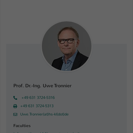
Prof. Dr.-Ing. Uwe Tronnier
+49 631 3724-5316
+49 631 3724-5313
Uwe.Tronnier(at)hs-kl(dot)de
Faculties