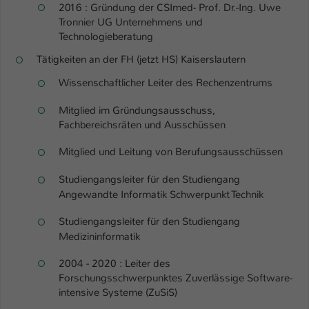
Einstellungen. Unter anderem eine zufällig
2016 : Gründung der CSImed- Prof. Dr.-Ing. Uwe
generierte ID, für die historische
Tronnier UG Unternehmens und
Zweck
Speicherung Ihrer vorgenommen
Technologieberatung
Einstellungen, falls der Webseiten-
Tätigkeiten an der FH (jetzt HS) Kaiserslautern
Betreiber dies eingestellt hat.
Wissenschaftlicher Leiter des Rechenzentrums
Name
fe_typo_user / PHPSESSID
Mitglied im Gründungsausschuss,
Fachbereichsräten und Ausschüssen
Anbieter
TYPO3
Mitglied und Leitung von Berufungsausschüssen
Laufzeit
1 Woche
Studiengangsleiter für den Studiengang
Angewandte Informatik Schwerpunkt Technik
Dieses Cookie ist ein Standard-Session-
Cookie von TYPO3. Es speichert im Fall
Studiengangsleiter für den Studiengang
eines Intranet-Logins die Session-ID. So
Medizininformatik
Zweck
kann der eingeloggte Benutzer
wiedererkannt werden und es wird ihm
2004 - 2020 : Leiter des
Zugang zu geschützten Bereichen
Forschungsschwerpunktes Zuverlässige Software-
gewährt.
intensive Systeme (ZuSiS)