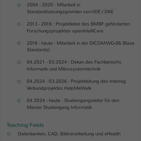
2004 - 2020 : Mitarbeit in
Name
be_typo_user
Standardisierungsgremien von VDE / DKE
2013 - 2016 : Projektleiter des BMBF geförderten
Anbieter
TYPO3
Forschungsprojektes openIntelliCare
Laufzeit
1 Tag
2018 - heute : Mitarbeit in der DICOM WG-06 (Base
Standards)
Dieser Cookie teilt der Webseite mit, ob
ein Besucher im Typo3-Backend
Zweck
04.2021 - 03.2024 : Dekan des Fachbereichs
angemeldet ist und Rechte besitzt diese
Informatik und Mikrosystemtechnik
zu verwalten.
04.2024 - 03.2026 : Projektleitung des Interreg
Verbundprojektes HelpMeWalk
04.2024 - heute : Studiengangsleiter für den
Master Studiengang Informatik
Teaching Fields
Datenbanken, CAD, Bildverarbeitung und eHealth