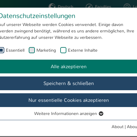
Deutsch
Faculties
L
Datenschutzeinstellungen
Kaiserslautern
Auf unserer Webseite werden Cookies verwendet. Einige davon
werden zwingend benötigt, während es uns andere ermöglichen, Ihre
STUDYING
RESEARC
Nutzererfahrung auf unserer Webseite zu verbessern.
Essentiell
Marketing
Externe Inhalte
heinländer, B.A.
Alle akzeptieren
Speichern & schließen
Nur essentielle Cookies akzeptieren
Weitere Informationen anzeigen
Essentiell
nz für die Pfalz
Essentielle Cookies werden für grundlegende Funktionen der
About
|
Abou
Webseite benötigt. Dadurch ist gewährleistet, dass die Webseite