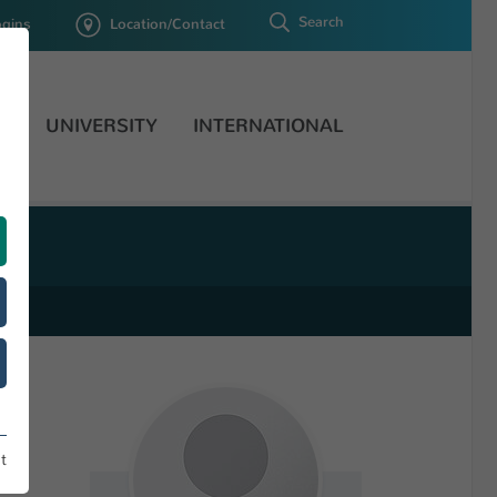
Search
ogins
Location/Contact
H
UNIVERSITY
INTERNATIONAL
t