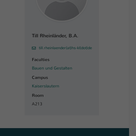
Till Rheinländer, B.A.
till.rheinlaender(at)hs-kl(dot)de
Faculties
Bauen und Gestalten
Campus
Kaiserslautern
Room
A213