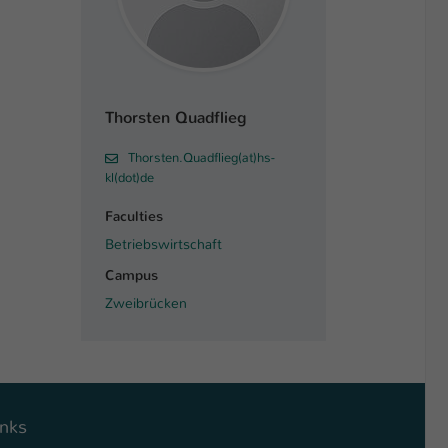
Thorsten Quadflieg
Thorsten.Quadflieg(at)hs-
kl(dot)de
Faculties
Betriebswirtschaft
Campus
Zweibrücken
inks