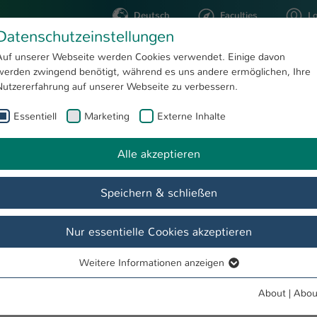
Deutsch
Faculties
L
Datenschutzeinstellungen
Kaiserslautern
Auf unserer Webseite werden Cookies verwendet. Einige davon
werden zwingend benötigt, während es uns andere ermöglichen, Ihre
STUDYING
RESEARC
Nutzererfahrung auf unserer Webseite zu verbessern.
Essentiell
Marketing
Externe Inhalte
en Quadflieg
Alle akzeptieren
Speichern & schließen
Nur essentielle Cookies akzeptieren
Weitere Informationen anzeigen
Essentiell
Essentielle Cookies werden für grundlegende Funktionen der
About
|
Abou
Webseite benötigt. Dadurch ist gewährleistet, dass die Webseite