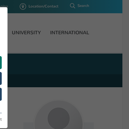
Search
ogins
Location/Contact
H
UNIVERSITY
INTERNATIONAL
t