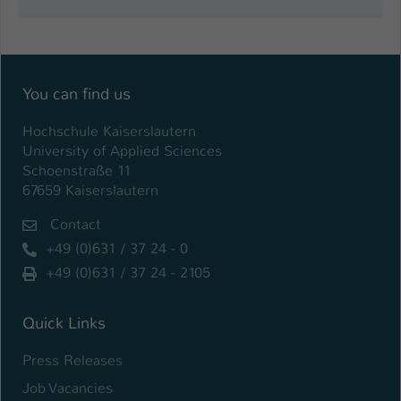
Einstellungen. Unter anderem eine zufällig
generierte ID, für die historische
Zweck
Speicherung Ihrer vorgenommen
Einstellungen, falls der Webseiten-
Betreiber dies eingestellt hat.
You can find us
Hochschule Kaiserslautern
Name
fe_typo_user / PHPSESSID
University of Applied Sciences
Schoenstraße 11
Anbieter
TYPO3
67659 Kaiserslautern
Laufzeit
1 Woche
Contact
+49 (0)631 / 37 24 - 0
Dieses Cookie ist ein Standard-Session-
+49 (0)631 / 37 24 - 2105
Cookie von TYPO3. Es speichert im Fall
eines Intranet-Logins die Session-ID. So
Zweck
kann der eingeloggte Benutzer
Quick Links
wiedererkannt werden und es wird ihm
Zugang zu geschützten Bereichen
Press Releases
gewährt.
Job Vacancies