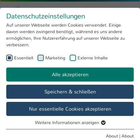
Skip to main content
Menu
University of Applied Sciences Kaiserslauter
Datenschutzeinstellungen
Studying
Open submenu
8
Auf unserer Webseite werden Cookies verwendet. Einige
davon werden zwingend benötigt, während es uns andere
You are here:
Research
Open submenu
4
Thomas Schlickum
Profile
ermöglichen, Ihre Nutzererfahrung auf unserer Webseite zu
verbessern.
University
Open submenu
8
Thomas Schlickum
Essentiell
Marketing
Externe Inhalte
International
Open submenu
8
Alle akzeptieren
Overview
Speichern & schließen
Operations
Lehrbeauftragter FB BW
Nur essentielle Cookies akzeptieren
Weitere Informationen anzeigen
Essentiell
Essentielle Cookies werden für grundlegende Funktionen
About
|
About