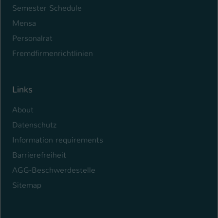
Semester Schedule
Name
be_typo_user
Mensa
Anbieter
Personalrat
TYPO3
Fremdfirmenrichtlinien
Laufzeit
1 Tag
Dieser Cookie teilt der Webseite mit, ob
Links
ein Besucher im Typo3-Backend
Zweck
angemeldet ist und Rechte besitzt diese
About
zu verwalten.
Datenschutz
Information requirements
Barrierefreiheit
AGG-Beschwerdestelle
Sitemap