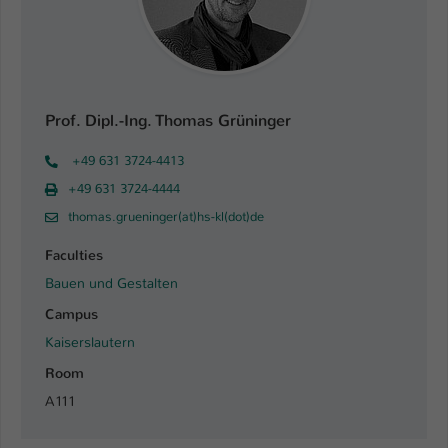
Einstellungen. Unter anderem eine zufällig
generierte ID, für die historische
Zweck
Speicherung Ihrer vorgenommen
Einstellungen, falls der Webseiten-
Betreiber dies eingestellt hat.
Prof. Dipl.-Ing. Thomas Grüninger
Name
fe_typo_user / PHPSESSID
+49 631 3724-4413
+49 631 3724-4444
Anbieter
TYPO3
thomas.grueninger(at)hs-kl(dot)de
Laufzeit
1 Woche
Faculties
Bauen und Gestalten
Dieses Cookie ist ein Standard-Session-
Cookie von TYPO3. Es speichert im Fall
Campus
eines Intranet-Logins die Session-ID. So
Kaiserslautern
Zweck
kann der eingeloggte Benutzer
Room
wiedererkannt werden und es wird ihm
Zugang zu geschützten Bereichen
A111
gewährt.