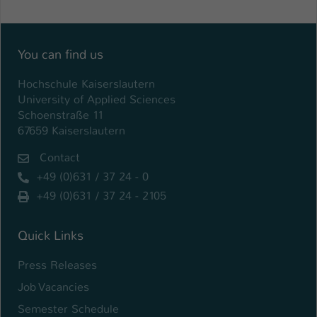
Name
be_typo_user
You can find us
Anbieter
TYPO3
Hochschule Kaiserslautern
Laufzeit
1 Tag
University of Applied Sciences
Schoenstraße 11
Dieser Cookie teilt der Webseite mit, ob
67659 Kaiserslautern
ein Besucher im Typo3-Backend
Zweck
angemeldet ist und Rechte besitzt diese
Contact
zu verwalten.
+49 (0)631 / 37 24 - 0
+49 (0)631 / 37 24 - 2105
Quick Links
Press Releases
Job Vacancies
Semester Schedule