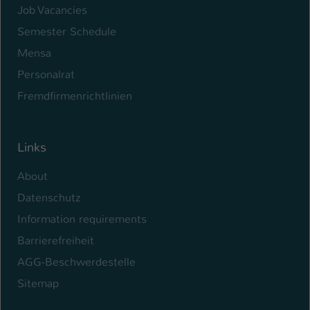
Job Vacancies
Name
be_typo_user
Semester Schedule
Mensa
Anbieter
TYPO3
Personalrat
Laufzeit
1 Tag
Fremdfirmenrichtlinien
Dieser Cookie teilt der Webseite mit, ob
ein Besucher im Typo3-Backend
Zweck
angemeldet ist und Rechte besitzt diese
Links
zu verwalten.
About
Datenschutz
Information requirements
Barrierefreiheit
AGG-Beschwerdestelle
Sitemap