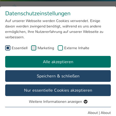
Skip to main content
Menu
University of Applied Sciences Kaiserslauter
Datenschutzeinstellungen
Studying
Open submenu
8
Auf unserer Webseite werden Cookies verwendet. Einige
davon werden zwingend benötigt, während es uns andere
You are here:
Research
Open submenu
4
Thomas Forell
Profile
ermöglichen, Ihre Nutzererfahrung auf unserer Webseite zu
verbessern.
University
Open submenu
8
Thomas Forell
Essentiell
Marketing
Externe Inhalte
International
Open submenu
8
Alle akzeptieren
Overview
Speichern & schließen
Operations
Hausverwaltung, KL
Nur essentielle Cookies akzeptieren
Weitere Informationen anzeigen
Essentiell
Essentielle Cookies werden für grundlegende Funktionen
About
|
About