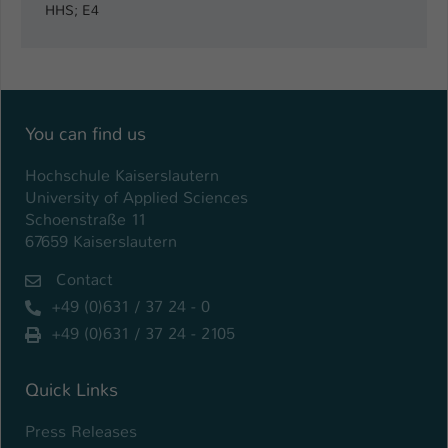
Einstellungen. Unter anderem eine zufällig
HHS; E4
generierte ID, für die historische
Zweck
Speicherung Ihrer vorgenommen
Einstellungen, falls der Webseiten-
Betreiber dies eingestellt hat.
You can find us
Name
fe_typo_user / PHPSESSID
Hochschule Kaiserslautern
University of Applied Sciences
Anbieter
TYPO3
Schoenstraße 11
67659 Kaiserslautern
Laufzeit
1 Woche
Contact
Dieses Cookie ist ein Standard-Session-
+49 (0)631 / 37 24 - 0
Cookie von TYPO3. Es speichert im Fall
eines Intranet-Logins die Session-ID. So
+49 (0)631 / 37 24 - 2105
Zweck
kann der eingeloggte Benutzer
wiedererkannt werden und es wird ihm
Quick Links
Zugang zu geschützten Bereichen
gewährt.
Press Releases