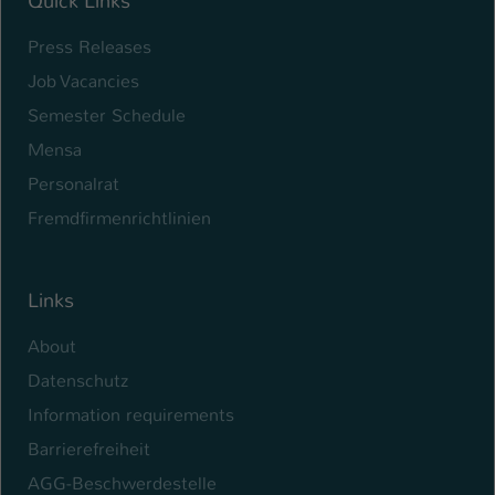
Quick Links
Name
be_typo_user
Press Releases
Job Vacancies
Anbieter
TYPO3
Semester Schedule
Laufzeit
1 Tag
Mensa
Dieser Cookie teilt der Webseite mit, ob
Personalrat
ein Besucher im Typo3-Backend
Zweck
Fremdfirmenrichtlinien
angemeldet ist und Rechte besitzt diese
zu verwalten.
Links
About
Datenschutz
Information requirements
Barrierefreiheit
AGG-Beschwerdestelle