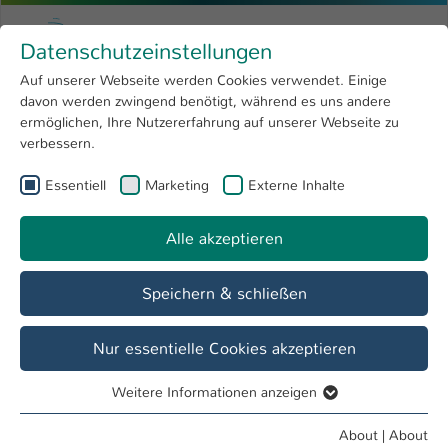
Skip to main content
Menu
University of Applied Sciences Kaiserslauter
Datenschutzeinstellungen
Studying
Open submenu
8
Auf unserer Webseite werden Cookies verwendet. Einige
davon werden zwingend benötigt, während es uns andere
You are here:
Research
Open submenu
4
Stefan Kartarius
Profile
ermöglichen, Ihre Nutzererfahrung auf unserer Webseite zu
verbessern.
University
Open submenu
8
Stefan Kartarius
Essentiell
Marketing
Externe Inhalte
International
Open submenu
8
Alle akzeptieren
Overview
Speichern & schließen
Operations
Mitarbeiter Rechenzentrum, PS
Nur essentielle Cookies akzeptieren
Weitere Informationen anzeigen
Essentiell
Essentielle Cookies werden für grundlegende Funktionen
About
|
About